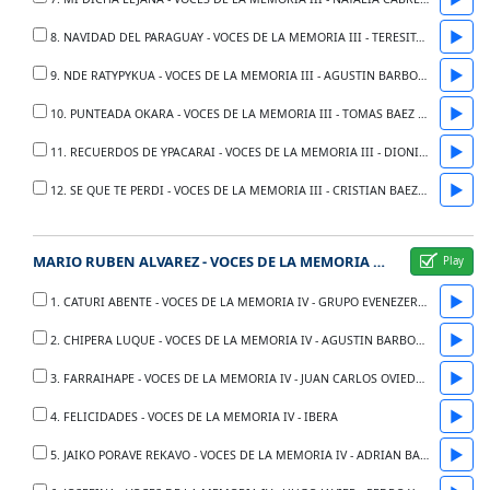
▶
8. NAVIDAD DEL PARAGUAY - VOCES DE LA MEMORIA III - TERESITA ANZOATEGUI
▶
9. NDE RATYPYKUA - VOCES DE LA MEMORIA III - AGUSTIN BARBOZA
▶
10. PUNTEADA OKARA - VOCES DE LA MEMORIA III - TOMAS BAEZ SERVIAN
▶
11. RECUERDOS DE YPACARAI - VOCES DE LA MEMORIA III - DIONISIO VILLAMAYOR Y TRIO LIBRA
▶
12. SE QUE TE PERDI - VOCES DE LA MEMORIA III - CRISTIAN BAEZ Y LAS MUJERES QUE CANTAN LA GUARANIA
MARIO RUBEN ALVAREZ - VOCES DE LA MEMORIA IV
▶
1. CATURI ABENTE - VOCES DE LA MEMORIA IV - GRUPO EVENEZER DE CAACUPE
▶
2. CHIPERA LUQUE - VOCES DE LA MEMORIA IV - AGUSTIN BARBOZA E YBERA
▶
3. FARRAIHAPE - VOCES DE LA MEMORIA IV - JUAN CARLOS OVIEDO Y LOS HNOS ACUNA
▶
4. FELICIDADES - VOCES DE LA MEMORIA IV - IBERA
▶
5. JAIKO PORAVE REKAVO - VOCES DE LA MEMORIA IV - ADRIAN BARRETO