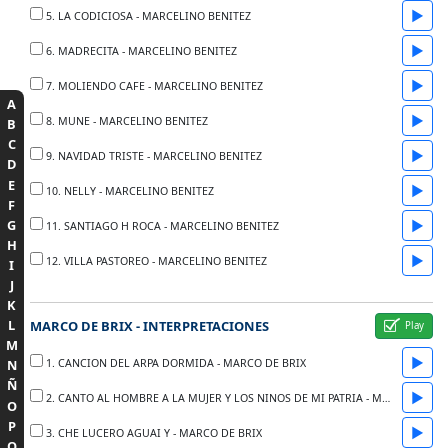
▶
5. LA CODICIOSA - MARCELINO BENITEZ
▶
6. MADRECITA - MARCELINO BENITEZ
▶
7. MOLIENDO CAFE - MARCELINO BENITEZ
A
▶
8. MUNE - MARCELINO BENITEZ
B
C
▶
9. NAVIDAD TRISTE - MARCELINO BENITEZ
D
E
▶
10. NELLY - MARCELINO BENITEZ
F
G
▶
11. SANTIAGO H ROCA - MARCELINO BENITEZ
H
▶
12. VILLA PASTOREO - MARCELINO BENITEZ
I
J
K
L
MARCO DE BRIX - INTERPRETACIONES
M
▶
1. CANCION DEL ARPA DORMIDA - MARCO DE BRIX
N
Ñ
▶
2. CANTO AL HOMBRE A LA MUJER Y LOS NINOS DE MI PATRIA - MARCO DE BRIX
O
P
▶
3. CHE LUCERO AGUAI Y - MARCO DE BRIX
Q