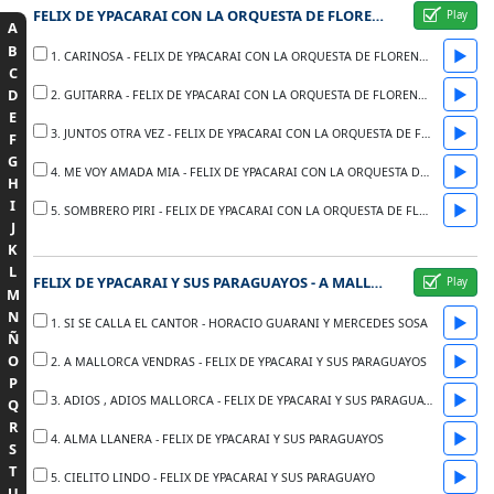
FELIX DE YPACARAI CON LA ORQUESTA DE FLORENTIN GIMENEZ
A
B
▶
1. CARINOSA - FELIX DE YPACARAI CON LA ORQUESTA DE FLORENTIN GIMENEZ
C
▶
D
2. GUITARRA - FELIX DE YPACARAI CON LA ORQUESTA DE FLORENTIN GIMENEZ
E
▶
3. JUNTOS OTRA VEZ - FELIX DE YPACARAI CON LA ORQUESTA DE FLORENTIN GIMENEZ
F
G
▶
4. ME VOY AMADA MIA - FELIX DE YPACARAI CON LA ORQUESTA DE FLORENTIN GIMENEZ
H
I
▶
5. SOMBRERO PIRI - FELIX DE YPACARAI CON LA ORQUESTA DE FLORENTIN GIMENEZ
J
K
L
FELIX DE YPACARAI Y SUS PARAGUAYOS - A MALLORCAS VENDRAS
M
N
▶
1. SI SE CALLA EL CANTOR - HORACIO GUARANI Y MERCEDES SOSA
Ñ
O
▶
2. A MALLORCA VENDRAS - FELIX DE YPACARAI Y SUS PARAGUAYOS
P
▶
3. ADIOS , ADIOS MALLORCA - FELIX DE YPACARAI Y SUS PARAGUAYOS
Q
R
▶
4. ALMA LLANERA - FELIX DE YPACARAI Y SUS PARAGUAYOS
S
T
▶
5. CIELITO LINDO - FELIX DE YPACARAI Y SUS PARAGUAYO
U