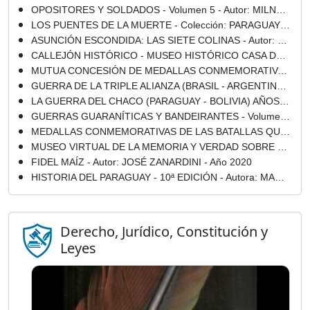
OPOSITORES Y SOLDADOS - Volumen 5 - Autor: MILNER GERMÁN ROMERO NARDELLI - Año 2020
LOS PUENTES DE LA MUERTE - Colección: PARAGUAY RETA REKOVE N° 10 - Autores: JORGE RUBIANI / ROBERTO GOIRIZ - Año 2019
ASUNCIÓN ESCONDIDA: LAS SIETE COLINAS - Autor: PEDRO GÓMEZ SILGUEIRA - Año 2020
CALLEJÓN HISTÓRICO - MUSEO HISTÓRICO CASA DE LA INDEPENDENCIA
MUTUA CONCESIÓN DE MEDALLAS CONMEMORATIVAS DE LA GUERRA DEL PARAGUAY. DECRETO: 6 DE SETIEMBRE DE 1889 - CONGRESO ARGENTINO - BUENOS AIRES, 9 DE AGOSTO DE 1889
GUERRA DE LA TRIPLE ALIANZA (BRASIL - ARGENTINA - URUGUAY contra PARAGUAY) 1865 - 1870
LA GUERRA DEL CHACO (PARAGUAY - BOLIVIA) AÑOS 1932 - 1935 - ALBUM GRÁFICO DE LA GUERRA DEL CHACO - DIRECCIÓN ALFREDO SEIFERHELD
GUERRAS GUARANÍTICAS Y BANDEIRANTES - Volumen 1 - Autor: CARLOS ALEKSY VON HOROCH BENÍTEZ - Año 2020
MEDALLAS CONMEMORATIVAS DE LAS BATALLAS QUE FUERON DIRIGIDAS POR EL GENERAL BERNARDINO CABALLERO, GUERRA DE LA TRIPLE ALIANZA 1864-1870
MUSEO VIRTUAL DE LA MEMORIA Y VERDAD SOBRE EL STRONISMO - EL STRONISMO - APARATO REPRESIVO
FIDEL MAÍZ - Autor: JOSÉ ZANARDINI - Año 2020
HISTORIA DEL PARAGUAY - 10ª EDICIÓN - Autora: MARY MONTE DE LÓPEZ MOREIRA
Derecho, Jurídico, Constitución y
Leyes
Mainumby