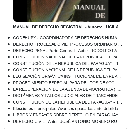
Portal Guaraní · Castellano + Guaraní
MANUAL DE DERECHO REGISTRAL - Autora: LUCILA ORTIZ DE DI MARTINO - Año 2013
CODEHUPY - COORDINADORA DE DERECHOS HUMANOS DEL PARAGUAY, CAPÍTULO PARAGUAYO DE LA PIDHDD
DERECHO PROCESAL CIVIL. PROCESOS ORDINARIO Y EJECUTIVO JUICIOS ESPECIALES - Autor: RODOLFO FABIÁN CENTURIÓN ORTIZ - Año 2014
DERECHO PENAL Parte General - Autor: RODOLFO FABIÁN CENTURIÓN ORTIZ - Año 2010
CONSTITUCIÓN NACIONAL DE LA REPÚBLICA DEL PARAGUAY - 1992
CONSTITUCIÓN DE LA REPÚBLICA DEL PARAGUAY - Tomo I - Artículos 1 a 181 - Autores: EVELIO FERNÁNDEZ ARÉVALOS / JOSÉ A. MORENO RUFINELLI / HORACIO ANTONIO PETTIT - Año 2012
CONSTITUCIÓN NACIONAL DE LA REPÚBLICA DEL PARAGUAY - 1992
LEGISLACIÓN ORGÁNICA INSTITUCIONAL DE LA REPÚBLICA DEL PARAGUAY - Compilador: HORACIO ANTONIO PETTIT - Año 2011
PROCEDIMIENTO ESPECIAL PARA DELITOS DE ACCIÓN PENAL PRIVADA Derecho Procesal Penal Paraguayo 2ª Edición - Autor: RODOLFO FABIÁN CENTURIÓN ORTIZ - Año 2014
LA RECUPERACIÓN DE LA AGENDA DEMOCRÁTICA (II) - Por JORGE SILVERO SALGUEIRO
DICTÁMENES Y FALLOS JUDICIALES DE TRASCENDENCIA HISTÓRICA EN EL PARAGUAY - Autor: MIGUEL ÁNGEL PANGRAZIO CIANCIO - Año 2005
CONSTITUCIÓN DE LA REPÚBLICA DEL PARAGUAY - Tomo II - Artículos 182 a 291 - Autores: EVELIO FERNÁNDEZ ARÉVALOS / JOSÉ A. MORENO RUFINELLI / HORACIO ANTONIO PETTIT - Año 2012
Elecciones municipales: Avances opacados ante debilidad institucional y persistencia de irregularidades - DERECHOS HUMANOS EN PARAGUAY 2015 - Autora: DANIA PILZ (DECIDAMOS) - Páginas 421 al 436 - Año 2015
LIBROS Y ENSAYOS SOBRE DERECHO EN PARAGUAY
DERECHO CIVIL - Autor: JOSÉ ANTONIO MORENO RUFFINELLI - Año 2013