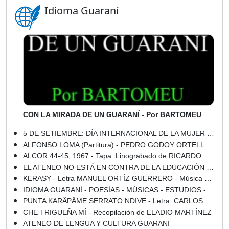
Idioma Guaraní
CON LA MIRADA DE UN GUARANÍ - Por BARTOMEU MELIÁ s.j. – OLGA BLINDER
5 DE SETIEMBRE: DÍA INTERNACIONAL DE LA MUJER INDÍGENA - Por: DAVID GALEANO OLIVERA
ALFONSO LOMA (Partitura) - PEDRO GODOY ORTELLADO
ALCOR 44-45, 1967 - Tapa: Linograbado de RICARDO MIGLIORISI
EL ATENEO NO ESTÁ EN CONTRA DE LA EDUCACIÓN BILINGUE, SÓLO DESEA SU CORRECTA APLICACIÓN
KERASY - Letra MANUEL ORTÍZ GUERRERO - Música JOSÉ ASUNCIÓN FLORES
IDIOMA GUARANÍ - POESÍAS - MÚSICAS - ESTUDIOS - ENSAYOS - DICCIONARIOS
PUNTA KARÂPÂME SERRATO NDIVE - Letra: CARLOS MIGUEL JIMÉNEZ
CHE TRIGUEÑA MÍ - Recopilación de ELADIO MARTÍNEZ
ATENEO DE LENGUA Y CULTURA GUARANI