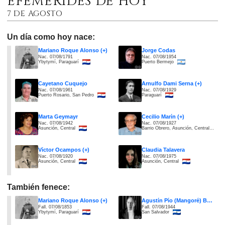
EFEMÉRIDES DE HOY
7 DE AGOSTO
Un día como hoy nace:
Mariano Roque Alonso (+)
Jorge Codas
Nac. 07/08/1791
Nac. 07/08/1954
Ybytymí, Paraguarí
Puerto Bermejo
Cayetano Cuquejo
Arnulfo Dami Serna (+)
Nac. 07/08/1961
Nac. 07/08/1929
Puerto Rosario, San Pedro
Paraguarí
Marta Geymayr
Cecilio Marín (+)
Nac. 07/08/1942
Nac. 07/08/1927
Asunción, Central
Barrio Obrero, Asunción, Central
Víctor Ocampos (+)
Claudia Talavera
Nac. 07/08/1920
Nac. 07/08/1975
Asunción, Central
Asunción, Central
También fenece:
Mariano Roque Alonso (+)
Agustín Pío (Mangoré) Barrios (+)
Fall. 07/08/1853
Fall. 07/08/1944
Ybytymí, Paraguarí
San Salvador