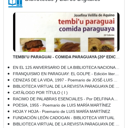
TEMBI’U PARAGUAI - COMIDA PARAGUAYA (20ª EDICIÓN) - Por JOSEFINA VELILLA DE AQUINO
EN EL 125 ANIVERSARIO DE LA BIBLIOTECA NACIONAL - Por PEDRO GAMARRA DOLDÁN - Domingo, 17 de Febrero del 2013
FRANQUISMO EN PARAGUAY: EL GOLPE - Edición literaria a cargo de ROCCO CARBONE y LORENA SOLER - Año 2012
CENIZAS DE LA VIDA, 1997 - Poemario de JOSÉ-LUIS APPLEYARD
BIBLIOTECA VIRTUAL DE LA REVISTA PARAGUAYA DE CULTURA GUARANIA - GUARANIA - AÑO I - 1948
CATÁLOGO POR TÍTULO ( I )
RACIMO DE PALABRAS ESENCIALES - Por DELFINA ACOSTA, ABC COLOR - Domingo, 06 de Enero del 2013
POESIA, 1955 - Poemario de LUIS MARÍA MARTÍNEZ
HOJA Y HOJA - Poemario de LUIS MARÍA MARTÍNEZ
FUNDACIÓN LEÓN CADOGAN - BIBLIOTECA VIRTUAL
BIBLIOTECA VIRTUAL DE LA REVISTA PARAGUAYA DE CULTURA GUARANIA