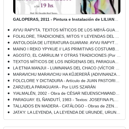
GALOPERAS, 2011 - Pintura e Instalación de LILIANA SEGOVIA
AYVU RAPYTA. TEXTOS MÍTICOS DE LOS MBYÁ-GUARANÍ DEL GUAIRÁ - Por LEÓN CADOGAN
FOLKLORE, TRADICIONES, MITOS Y LEYENDAS DEL PARAGUAY - COMPILACIÓN Y BIBLIOGRAFÍA RECOMENDADA
ANTOLOGÍA DE LITERATURA GUARANI: AYVU RAPYTA. Compilador: LEÓN CADOGAN
MAINO I REKO YPYKUE // LAS PRIMITIVAS COSTUMBRES DEL COLIBRÍ (Relatos de LEÓN CADOGAN)
AGOSTO, EL CARRULIM Y OTRAS TRADICIONES (Por DAVID GALEANO OLIVERA)
TEXTOS MÍTICOS DE LOS INDÍGENAS DEL PARAGUAY - Compiladores MIGUEL CHASE-SARDI - JOSÉ ZANARDINI - Año 1999
LA ETNIA MANJUI - LUMNANAS DEL CHACO (VÍCTOR BAREIRO) - Año 2006
MARAVICHU MARAVICHU HA KŨJERERÃ (ADIVINANZAS Y TRABALENGUAS DEL PARAGUAY) - Compilación: FELICIANO ACOSTA , DOMINGO ADOLFO AGUILERA y CARLOS VILLAGRA MARSAL
FOLCLORE Y DICTADURA - Artículo de JUAN PASTORIZA - Lunes, 17 de agosto del 2009
ZARZUELA PARAGUAYA - Por LUIS SZARÁN
YIALMALÉN, 2002 - Obra de CÉSAR NEUENSCHWANDER ROSSO
PARAGUAY: EL ÑANDUTÍ, 1983 - Textos: JOSEFINA PLÁ y GUSTAVO GONZÁLEZ
TALLADOS EN MADERA - CATÁLOGO - Obras de ZENÓN PÁEZ ESQUIVEL
JATA’Y: LA LEYENDA, LA LEYENDA DE URUNDE, URUNDE’Y, MAINUMBY - PICAFLOR - Leyendas de DAVID A. GALEANO OLIVERA