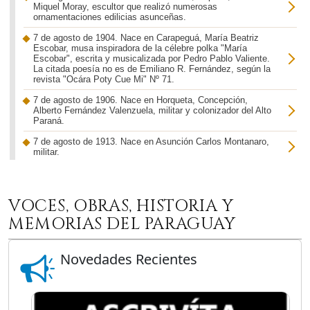
Miquel Moray, escultor que realizó numerosas
ornamentaciones edilicias asunceñas.
7 de agosto de 1904. Nace en Carapeguá, María Beatriz
Escobar, musa inspiradora de la célebre polka "María
Escobar", escrita y musicalizada por Pedro Pablo Valiente.
La citada poesía no es de Emiliano R. Fernández, según la
revista "Ocára Poty Cue Mi" Nº 71.
7 de agosto de 1906. Nace en Horqueta, Concepción,
Alberto Fernández Valenzuela, militar y colonizador del Alto
Paraná.
7 de agosto de 1913. Nace en Asunción Carlos Montanaro,
militar.
7 de agosto de 1920. Alberto Vasallo di Torregrossa es
acreditado como internuncio del Vaticano en el Paraguay.
VOCES, OBRAS, HISTORIA Y
7 de agosto de 1925. Nace en Yataity, Guairá, el botánico,
investigador y catedrático Juan Alberto López Villalba, quien
MEMORIAS DEL PARAGUAY
por su versación en temas botánicos es conocido como
“López Yvyrá”.
Novedades Recientes
7 de agosto de 1926. Nace en Asunción, Nelly Prono, actriz
y cantante.
7 de agosto de 1927. Nace en San Pedro del Paraná, el
historiador Alberto Delvalle.