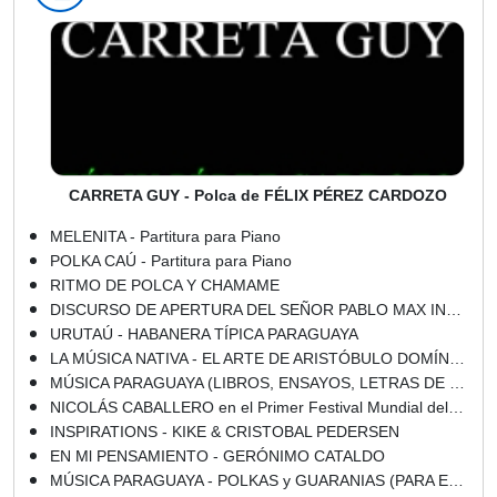
CARRETA GUY - Polca de FÉLIX PÉREZ CARDOZO
MELENITA - Partitura para Piano
POLKA CAÚ - Partitura para Piano
RITMO DE POLCA Y CHAMAME
DISCURSO DE APERTURA DEL SEÑOR PABLO MAX INSFRÁN, CONOCIDO ESCRITOR Y DIPUTADO NACIONAL, EN LA FIESTA TÍPICA ORGANIZADA POR ARISTÓBULO DOMÍNGUEZ Y REALIZADA EN EL "TEATRO GRANADOS" EL 28 DE AGOSTO DE 1926
URUTAÚ - HABANERA TÍPICA PARAGUAYA
LA MÚSICA NATIVA - EL ARTE DE ARISTÓBULO DOMÍNGUEZ
MÚSICA PARAGUAYA (LIBROS, ENSAYOS, LETRAS DE CANCIONES)
NICOLÁS CABALLERO en el Primer Festival Mundial del Arpa en Paraguay
INSPIRATIONS - KIKE & CRISTOBAL PEDERSEN
EN Ml PENSAMIENTO - GERÓNIMO CATALDO
MÚSICA PARAGUAYA - POLKAS y GUARANIAS (PARA ESCUCHAR EN VIVO)