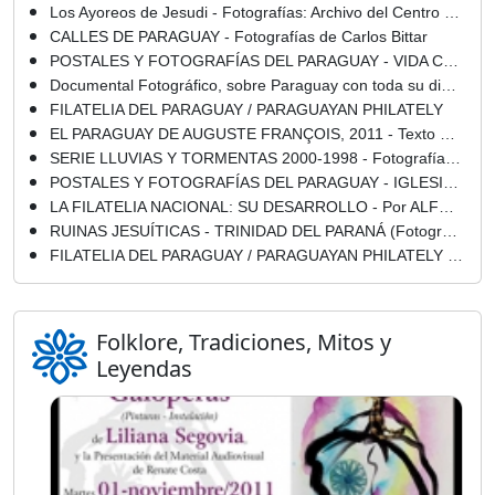
Los Ayoreos de Jesudi - Fotografías: Archivo del Centro Cultural del Lago (Areguá-Paraguay)
CALLES DE PARAGUAY - Fotografías de Carlos Bittar
POSTALES Y FOTOGRAFÍAS DEL PARAGUAY - VIDA CAMPESINA EN PARAGUAY 1971 - 2009 (FOTOGRAFÍAS DE JOSÉ MARÍA BLANCH CARDONER
Documental Fotográfico, sobre Paraguay con toda su dimensión social ... (1) - Marcela Barahona
FILATELIA DEL PARAGUAY / PARAGUAYAN PHILATELY
EL PARAGUAY DE AUGUSTE FRANÇOIS, 2011 - Texto de ADRIANA ALMADA
SERIE LLUVIAS Y TORMENTAS 2000-1998 - Fotografías de GABRIELA ZUCCOLILLO - Texto de LORENZO ZUCCOLILLO
POSTALES Y FOTOGRAFÍAS DEL PARAGUAY - IGLESIA DE LA SANTA VIRGEN DE LA ENCARNACIÓN, ASUNCIÓN - PARAGUAY
LA FILATELIA NACIONAL: SU DESARROLLO - Por ALFREDO M. SEIFERHELD
RUINAS JESUÍTICAS - TRINIDAD DEL PARANÁ (Fotografías de MARIO FRANCO)
FILATELIA DEL PARAGUAY / PARAGUAYAN PHILATELY - AÑO 1997
Folklore, Tradiciones, Mitos y
Leyendas