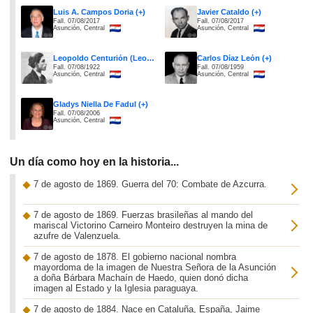
Luis A. Campos Doria (+)
Javier Cataldo (+)
Fall. 07/08/2017
Fall. 07/08/2017
Asunción, Central
Asunción, Central
Leopoldo Centurión (Leo Cen) (+)
Carlos Díaz León (+)
Fall. 07/08/1922
Fall. 07/08/1959
Asunción, Central
Asunción, Central
Gladys Niella De Fadul (+)
Fall. 07/08/2006
Asunción, Central
Un día como hoy en la historia...
7 de agosto de 1869. Guerra del 70: Combate de Azcurra.
7 de agosto de 1869. Fuerzas brasileñas al mando del
mariscal Victorino Carneiro Monteiro destruyen la mina de
azufre de Valenzuela.
7 de agosto de 1878. El gobierno nacional nombra
mayordoma de la imagen de Nuestra Señora de la Asunción
a doña Bárbara Machaín de Haedo, quien donó dicha
imagen al Estado y la Iglesia paraguaya.
7 de agosto de 1884. Nace en Cataluña, España, Jaime