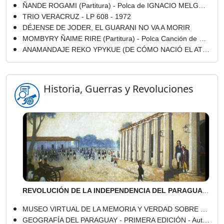
ÑANDE ROGAMI (Partitura) - Polca de IGNACIO MELGAREJO
TRIO VERACRUZ - LP 608 - 1972
DÉJENSE DE JODER, EL GUARANI NO VA A MORIR
MOMBYRY ÑAIME RIRE (Partitura) - Polca Canción de DEMETRIO ORTÍZ
ANAMANDAJE REKO YPYKUE (DE CÓMO NACIÓ EL ATENEO)
Historia, Guerras y Revoluciones
REVOLUCIÓN DE LA INDEPENDENCIA DEL PARAGUAY 14 y 15 DE MAYO DE 1811 - GOBIERNO DEL DOCTOR JOSÉ GASPAR RODRÍGUEZ DE FRANCIA
MUSEO VIRTUAL DE LA MEMORIA Y VERDAD SOBRE EL STRONISMO - MEVES - EDUCAR EN DEMOCRACIA, MANUAL DE ACTIVIDADES
GEOGRAFÍA DEL PARAGUAY - PRIMERA EDICIÓN - Autor: LUIS DE GÁSPERI - Año 1920