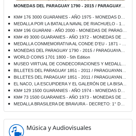
MONEDAS DEL PARAGUAY 1790 - 2015 / PARAGUAYAN COINS
KM# 176 3000 GUARANIES - AÑO 1975 - MONEDAS DE PARAGUAY
MEDALLA POR LA BATALLA NAVAL DE RIACHUELO - 11 DE JUNIO DE 1865 - IMPERIO DEL BRASIL
KM# 196 GUARANI - AÑO 2000 - MONEDAS DE PARAGUAY
KM# 49 3000 GUARANIES - AÑO 1972 - MONEDAS DE PARAGUAY
MEDALLA CONMEMORATIVA AL CONDE D'EU - 1871 - IMPERIO DEL BRASIL
MONEDAS DEL PARAGUAY 1790 - 2015 / PARAGUAYAN COINS - 1976 - 1 y 10 GUARANÍES - ACUÑADAS EN LA CASA DA MOEDA DO BRASIL - METAL: ACERO (DESMONETIZADAS EN 2011)
WORLD COINS 1701 1800 - 5th Edition
MUSEO VIRTUAL DE CONDECORACIONES Y MEDALLAS DE LAS GUERRAS DEL PARAGUAY
BILLETES DEL PARAGUAY 1851 - 2011 / PARAGUAYAN PAPER MONEY - 1916 - EMITIDOS POR LA OFICINA DE CAMBIOS - Ley Nº 182 del 28-I-1916
BILLETES DEL PARAGUAY 1851 - 2011 / PARAGUAYAN PAPER MONEY - 1899 - BILLETES EMITIDOS POR LA ADMINISTRACIÓN DE LA DEUDA PÚBLICA - DECRETO DEL 18 DE NOVIEMBRE DE 1899
EL NACO, LA ESCUPIDERA Y EL GALERÓN DE LA BISA - Por Dr. ALEJANDRO ENCINA MARÍN - Domingo, 15 de Mayo de 2016
KM# 129 1500 GUARANIES - AÑO 1974 - MONEDAS DE PARAGUAY
KM# 73 1500 GUARANIES - AÑO 1973 - MONEDAS DE PARAGUAY
MEDALLA BRASILERA DE BRAVURA - DECRETO: 1° DE MAYO DE 1867 - IMPERIO DEL BRASIL
Música y Audiovisuales