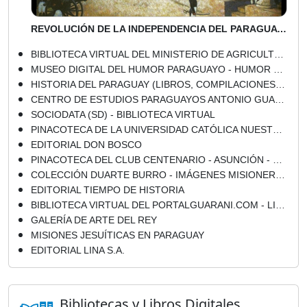
REVOLUCIÓN DE LA INDEPENDENCIA DEL PARAGUAY 14 y 15 DE MAYO DE 1811 - GOBIERNO DEL DOCTOR JOSÉ GASPAR RODRÍGUEZ DE FRANCIA
BIBLIOTECA VIRTUAL DEL MINISTERIO DE AGRICULTURA Y GANADERÍA
MUSEO DIGITAL DEL HUMOR PARAGUAYO - HUMOR GRÁFICO - CARICATURA - COMICS - DIBUJO
HISTORIA DEL PARAGUAY (LIBROS, COMPILACIONES, ENSAYOS)
CENTRO DE ESTUDIOS PARAGUAYOS ANTONIO GUASCH (CEPAG)
SOCIODATA (SD) - BIBLIOTECA VIRTUAL
PINACOTECA DE LA UNIVERSIDAD CATÓLICA NUESTRA SEÑORA DE LA ASUNCIÓN
EDITORIAL DON BOSCO
PINACOTECA DEL CLUB CENTENARIO - ASUNCIÓN - PARAGUAY
COLECCIÓN DUARTE BURRO - IMÁGENES MISIONERAS ROBADAS EN ENERO 2012 - RECUPERADAS EN DICIEMBRE 2012
EDITORIAL TIEMPO DE HISTORIA
BIBLIOTECA VIRTUAL DEL PORTALGUARANI.COM - LIBROS DIGITALES
GALERÍA DE ARTE DEL REY
MISIONES JESUÍTICAS EN PARAGUAY
EDITORIAL LINA S.A.
Bibliotecas y Libros Digitales