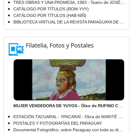
TRES OBRAS Y UNA PROMESA, 1983 - Teatro de JOSÉ MARÍA RIVAROLA MATTO
CATÁLOGO POR TÍTULOS (ROM-YVY)
CATÁLOGO POR TÍTULOS (HAB-NIÑ)
BIBLIOTECA VIRTUAL DE LA REVISTA PARAGUAYA DE CULTURA GUARANIA - QUINTA ETAPA - AÑO 1969 - NÚMEROS : 1, 2 y 3
Filatelia, Fotos y Postales
MUJER VENDEDORA DE YUYOS - Óleo de RUFINO CARDOZO
ESTACIÓN TACUARAL - YPACARAÍ - Obra de MARITÉ LAMAR
POSTALES Y FOTOGRAFÍAS DEL PARAGUAY
Documental Fotográfico, sobre Paraguay con toda su dimensión social ... (2) - Marcela Barahona