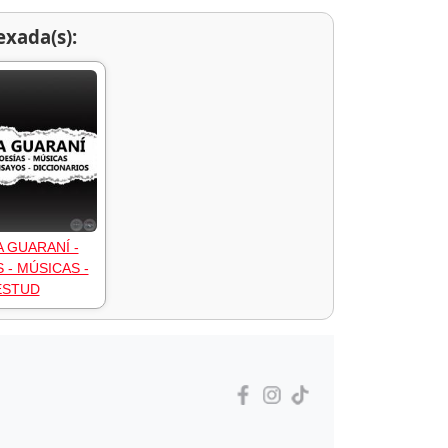
exada(s):
A GUARANÍ -
 - MÚSICAS -
ESTUD