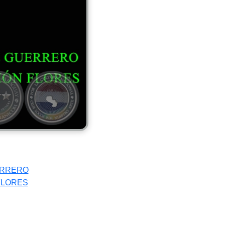
ERRERO
FLORES