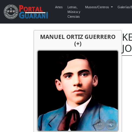
Artes
Letras,
Museos/Centros
Galerías/E
Música y
Ciencias
KE
MANUEL ORTIZ GUERRERO
(+)
J