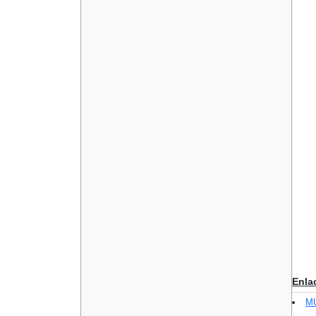
Enla
M