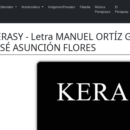
ditoriales
Numismática
Imágenes/Postales
Filatelia
Música
El
Paraguaya
Paraguay
RASY - Letra MANUEL ORTÍZ 
OSÉ ASUNCIÓN FLORES