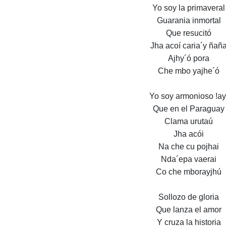
Yo soy la primaveral
Guarania inmortal
Que resucitó
Jha acoí caria´y ñañ
Ajhy´ó pora
Che mbo yajhe´ó
Yo soy armonioso !ay
Que en el Paraguay
Clama urutaú
Jha acói
Na che cu pojhai
Nda´epa vaerai
Co che mborayjhú
Sollozo de gloria
Que lanza el amor
Y cruza la historia