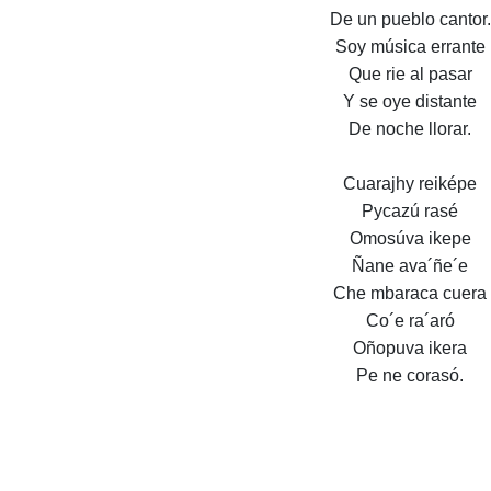
De un pueblo cantor.
Soy música errante
Que rie al pasar
Y se oye distante
De noche llorar.
Cuarajhy reiképe
Pycazú rasé
Omosúva ikepe
Ñane ava´ñe´e
Che mbaraca cuera
Co´e ra´aró
Oñopuva ikera
Pe ne corasó.