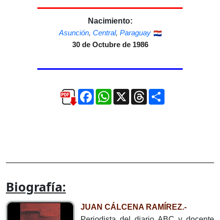
Nacimiento:
Asunción
,
Central
,
Paraguay
30 de Octubre de 1986
Facebook
WhatsApp
X
Threads
Compartir
Biografía:
JUAN CÁLCENA RAMÍREZ.-
Periodista del diario ABC y docente