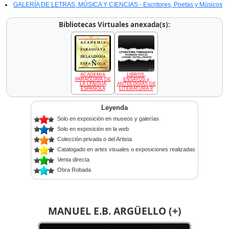
GALERÍA DE LETRAS, MÚSICA Y CIENCIAS - Escritores, Poetas y Músicos
Bibliotecas Virtuales anexada(s):
ACADEMIA
LIBROS,
PARAGUAYA DE
ENSAYOS y
LA LENGUA
ANTOLOGÍAS DE
ESPAÑOLA
LITERATURA P
Leyenda
Solo en exposición en museos y galerías
Solo en exposición en la web
Colección privada o del Artista
Catalogado en artes visuales o exposiciones realizadas
Venta directa
Obra Robada
MANUEL E.B. ARGÜELLO (+)