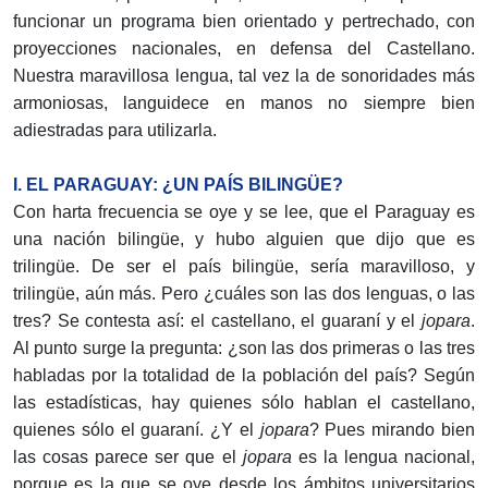
funcionar un programa bien orientado y pertrechado, con
proyecciones nacionales, en defensa del Castellano.
Nuestra maravillosa lengua, tal vez la de sonoridades más
armoniosas, languidece en manos no siempre bien
adiestradas para utilizarla.
I. EL PARAGUAY: ¿UN PAÍS BILINGÜE?
Con harta frecuencia se oye y se lee, que el Paraguay es
una nación bilingüe, y hubo alguien que dijo que es
trilingüe. De ser el país bilingüe, sería maravilloso, y
trilingüe, aún más. Pero ¿cuáles son las dos lenguas, o las
tres? Se contesta así: el castellano, el guaraní y el
jopara
.
Al punto surge la pregunta: ¿son las dos primeras o las tres
habladas por la totalidad de la población del país? Según
las estadísticas, hay quienes sólo hablan el castellano,
quienes sólo el guaraní. ¿Y el
jopara
? Pues mirando bien
las cosas parece ser que el
jopara
es la lengua nacional,
porque es la que se oye desde los ámbitos universitarios