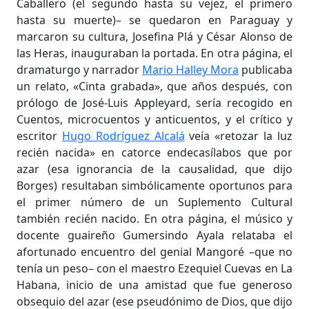
Caballero (el segundo hasta su vejez, el primero
hasta su muerte)– se quedaron en Paraguay y
marcaron su cultura, Josefina Plá y César Alonso de
las Heras, inauguraban la portada. En otra página, el
dramaturgo y narrador
Mario Halley Mora
publicaba
un relato, «Cinta grabada», que años después, con
prólogo de José-Luis Appleyard, sería recogido en
Cuentos, microcuentos y anticuentos, y el crítico y
escritor
Hugo Rodríguez Alcalá
veía «retozar la luz
recién nacida» en catorce endecasílabos que por
azar (esa ignorancia de la causalidad, que dijo
Borges) resultaban simbólicamente oportunos para
el primer número de un Suplemento Cultural
también recién nacido. En otra página, el músico y
docente guaireño Gumersindo Ayala relataba el
afortunado encuentro del genial Mangoré –que no
tenía un peso– con el maestro Ezequiel Cuevas en La
Habana, inicio de una amistad que fue generoso
obsequio del azar (ese pseudónimo de Dios, que dijo