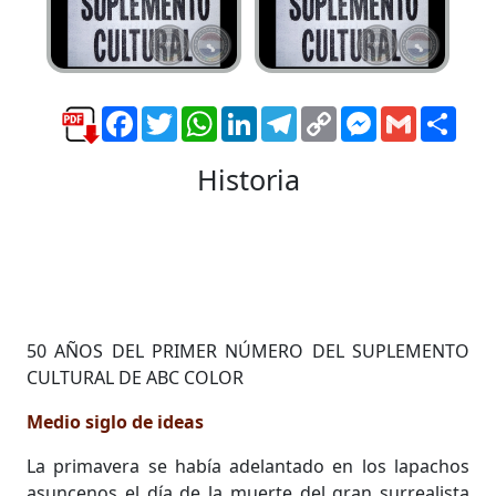
Facebook
Twitter
WhatsApp
LinkedIn
Telegram
Copy
Messenger
Gmail
Comp
Link
Historia
50 AÑOS DEL PRIMER NÚMERO DEL SUPLEMENTO
CULTURAL DE ABC COLOR
Medio siglo de ideas
La primavera se había adelantado en los lapachos
asuncenos el día de la muerte del gran surrealista