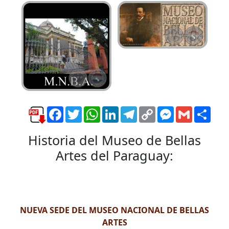
Facebook
Twitter
WhatsApp
LinkedIn
Telegram
Copy
Messenger
Gmail
Comp
Link
Historia del Museo de Bellas
Artes del Paraguay:
NUEVA SEDE DEL MUSEO NACIONAL DE BELLAS
ARTES