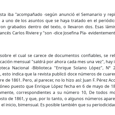
sta iba "acompañado -según anunció el Semanario y repiti
e a uno de los asuntos que se haya tratado en el periódic
n grabados dentro del texto, o llevaron dos. Esas lámina
ncés Carlos Riviere y "son -dice Josefina Pla- evidentemen
 sobre el cual se carece de documentos confiables, se rela
ación mensual "saldrá por ahora cada mes una vez", hay in
oteca Nacional -Biblioteca "Enrique Solano López", N° 
, esto indica que la revista publicó doce números de cuar
e de 1861. Pero, al parecer, no lo hizo así: Juan F. Pérez Ac
óneo puesto que Enrique López fecha en 6 de mayo de 186
camente, correspondientes a su número 10, De todos mod
gosto de 1861, y que, por lo tanto, o algunos números apar
 el inicio, bimensual. Es posible también que su periodicidad