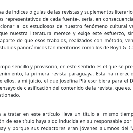
a de índices o guías de las revistas y suplementos litera
os representativos de cada fuente-, seria, en consecuenci
cionar a los estudiosos de nuestro fenómeno cultural v
 que nuestra literatura merece y exige este esfuerzo, 
 aparte de que esos trabajos, realizados con método, vend
estudios panorámicos tan meritorios como los de Boyd G. Carte
empo sencillo y provisorio, en este sentido es el que se p
tenimiento, la primera revista paraguaya. Esta ha mereci
 ellos, a mi juicio, el que Josefina Plá escribiera para el
 ensayo de clasificación del contenido de la revista, que es,
stionado.
a a tratar en este artículo lleva un titulo al mismo tie
ión de ese título haya sido inducida en su responsable por
guay y porque sus redactores eran jóvenes alumnos del "A