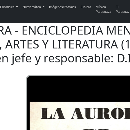
Editoriales
Numismática
Imágenes/Postales
Filatelia
Música
El
Paraguaya
Paraguay
RA - ENCICLOPEDIA ME
 ARTES Y LITERATURA (1
en jefe y responsable: D