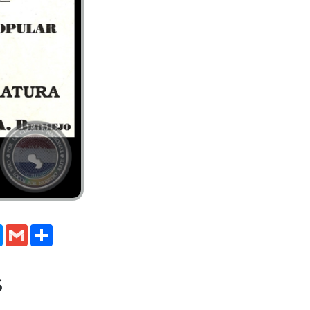
m
y
Messenger
Gmail
Compartir
s