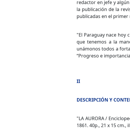
redactor en jefe y algún
la publicación de la rev
publicadas en el primer
"El Paraguay nace hoy c
que tenemos a la mano
unámonos todos a fortale
“Progreso e importancia d
II
DESCRIPCIÓN Y CONT
"LA AURORA / Encicloped
1861. 40p., 21 x 15 cm., 