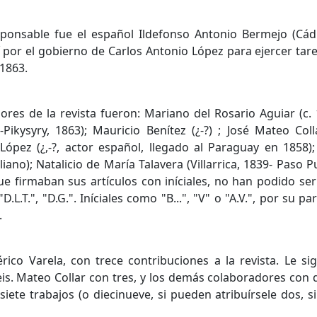
sponsable fue el español Ildefonso Antonio Bermejo (Cádi
í por el gobierno de Carlos Antonio López para ejercer tar
 1863.
res de la revista fueron: Mariano del Rosario Aguiar (c. 
35-Pikysyry, 1863); Mauricio Benítez (¿-?) ; José Mateo Co
 López (¿,-?, actor español, llegado al Paraguay en 1858);
liano); Natalicio de María Talavera (Villarrica, 1839- Paso 
 firmaban sus artículos con iníciales, no han podido ser id
"; "D.L.T.", "D.G.". Iníciales como "B...", "V" o "A.V.", por
.
ico Varela, con trece contribuciones a la revista. Le si
eis. Mateo Collar con tres, y los demás colaboradores con
isiete trabajos (o diecinueve, si pueden atribuírsele dos, 