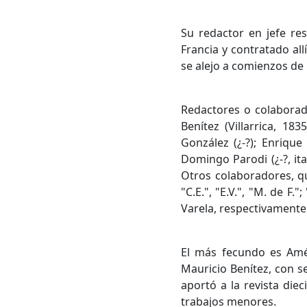
Su redactor en jefe re
Francia y contratado all
se alejo a comienzos de
Redactores o colaborado
Benítez (Villarrica, 18
González (¿-?); Enrique
Domingo Parodi (¿-?, ita
Otros colaboradores, que
"C.E.", "E.V.", "M. de F.
Varela, respectivamente
El más fecundo es Amér
Mauricio Benítez, con s
aportó a la revista diec
trabajos menores.