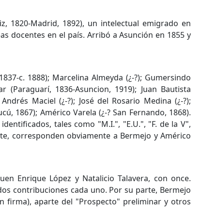
z, 1820-Madrid, 1892), un intelectual emigrado en
eas docentes en el país. Arribó a Asunción en 1855 y
1837-c. 1888); Marcelina Almeyda (¿-?); Gumersindo
llar (Paraguarí, 1836-Asuncion, 1919); Juan Bautista
 Andrés Maciel (¿-?); José del Rosario Medina (¿-?);
Pucú, 1867); Américo Varela (¿-? San Fernando, 1868).
entificados, tales como "M.I.", "E.U.", "F. de la V",
 su parte, corresponden obviamente a Bermejo y Américo
guen Enrique López y Natalicio Talavera, con once.
 dos contribuciones cada uno. Por su parte, Bermejo
sin firma), aparte del "Prospecto" preliminar y otros