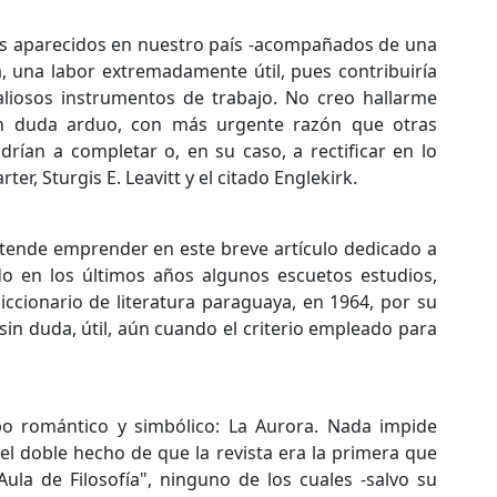
rios aparecidos en nuestro país -acompañados de una
a, una labor extremadamente útil, pues contribuiría
aliosos instrumentos de trabajo. No creo hallarme
sin duda arduo, con más urgente razón que otras
rían a completar o, en su caso, a rectificar en lo
r, Sturgis E. Leavitt y el citado Englekirk.
retende emprender en este breve artículo dedicado a
do en los últimos años algunos escuetos estudios,
 Diccionario de literatura paraguaya, en 1964, por su
 sin duda, útil, aún cuando el criterio empleado para
mpo romántico y simbólico: La Aurora. Nada impide
 el doble hecho de que la revista era la primera que
ula de Filosofía", ninguno de los cuales -salvo su