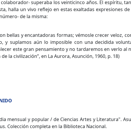
 colaborador- superaba los veinticinco años. El espíritu, t
ista, halla un vivo reflejo en estas exaltadas expresiones d
 número- de la misma:
on bellas y encantadoras formas; vémosle crecer veloz, co
, y suplamos aún lo imposible con una decidida volunta
cer este gran pensamiento y no tardaremos en verlo al nive
e la civilización”, en La Aurora, Asunción, 1960, p. 18)
ENIDO
ia mensual y popular / de Ciencias Artes y Literatura". As
ilus. Colección completa en la Biblioteca Nacional.