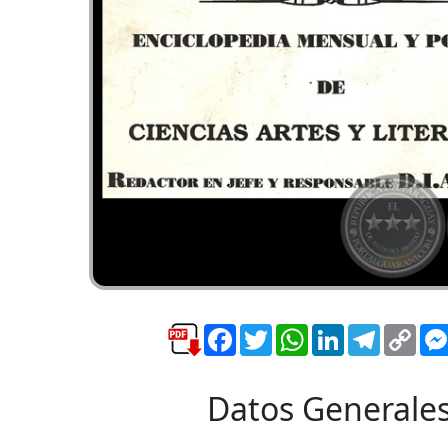
Facebook
Twitter
WhatsApp
LinkedIn
Telegra
Cop
Link
Datos Generale