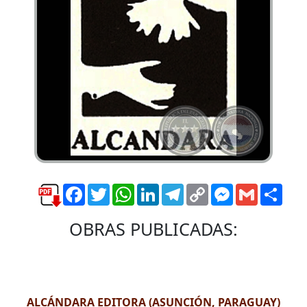
Facebook
Twitter
WhatsApp
LinkedIn
Telegram
Copy
Messenger
Gmail
Comp
Link
OBRAS PUBLICADAS:
ALCÁNDARA EDITORA (ASUNCIÓN, PARAGUAY)