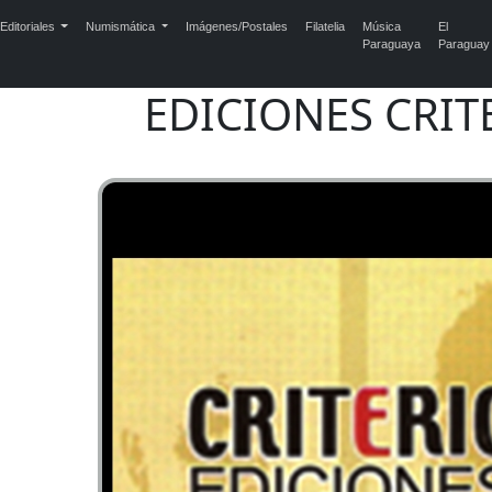
Editoriales
Numismática
Imágenes/Postales
Filatelia
Música
El
Paraguaya
Paraguay
EDICIONES CRIT