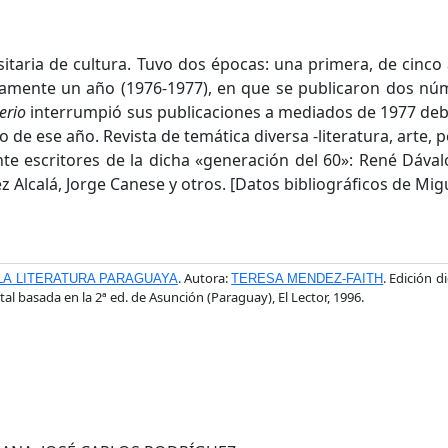
rsitaria de cultura. Tuvo dos épocas: una primera, de cinc
mente un año (1976-1977), en que se publicaron dos núme
terio
interrumpió sus publicaciones a mediados de 1977 deb
io de ese año. Revista de temática diversa -literatura, arte, 
nte escritores de la dicha «generación del 60»: René Dáva
z Alcalá, Jorge Canese y otros. [Datos bibliográficos de Mi
. Autora:
. Edición di
LA LITERATURA PARAGUAYA
TERESA MENDEZ-FAITH
ital basada en la 2ª ed. de Asunción (Paraguay), El Lector, 1996.