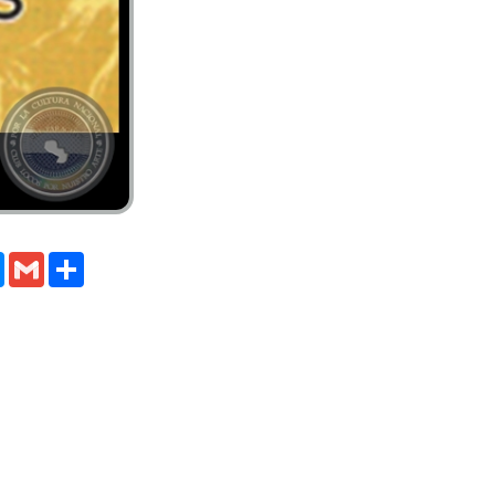
m
y
Messenger
Gmail
Compartir