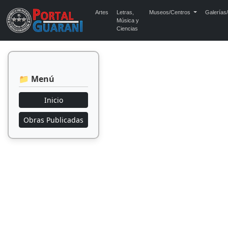
Artes
Letras,
Museos/Centros
Galerías/
Música y
Ciencias
📁 Menú
Inicio
Obras Publicadas