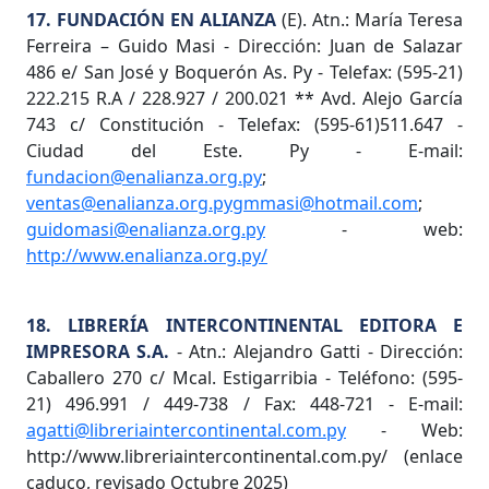
17. FUNDACIÓN EN ALIANZA
(E). Atn.: María Teresa
Ferreira – Guido Masi - Dirección: Juan de Salazar
486 e/ San José y Boquerón As. Py - Telefax: (595-21)
222.215 R.A / 228.927 / 200.021 ** Avd. Alejo García
743 c/ Constitución - Telefax: (595-61)511.647 -
Ciudad del Este. Py - E-mail:
fundacion@enalianza.org.py
;
ventas@enalianza.org.py
gmmasi@hotmail.com
;
guidomasi@enalianza.org.py
- web:
http://www.enalianza.org.py/
18. LIBRERÍA INTERCONTINENTAL EDITORA E
IMPRESORA S.A.
- Atn.: Alejandro Gatti - Dirección:
Caballero 270 c/ Mcal. Estigarribia - Teléfono: (595-
21) 496.991 / 449-738 / Fax: 448-721 - E-mail:
agatti@libreriaintercontinental.com.py
- Web:
http://www.libreriaintercontinental.com.py/ (enlace
caduco, revisado Octubre 2025)