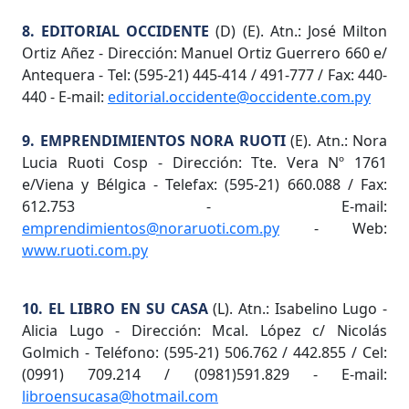
8. EDITORIAL OCCIDENTE
(D) (E). Atn.: José Milton
Ortiz Añez - Dirección: Manuel Ortiz Guerrero 660 e/
Antequera - Tel: (595-21) 445-414 / 491-777 / Fax: 440-
440 - E-mail:
editorial.occidente@occidente.com.py
9. EMPRENDIMIENTOS NORA RUOTI
(E). Atn.: Nora
Lucia Ruoti Cosp - Dirección: Tte. Vera Nº 1761
e/Viena y Bélgica - Telefax: (595-21) 660.088 / Fax:
612.753 - E-mail:
emprendimientos@noraruoti.com.py
- Web:
www.ruoti.com.py
10. EL LIBRO EN SU CASA
(L). Atn.: Isabelino Lugo -
Alicia Lugo - Dirección: Mcal. López c/ Nicolás
Golmich - Teléfono: (595-21) 506.762 / 442.855 / Cel:
(0991) 709.214 / (0981)591.829 - E-mail:
libroensucasa@hotmail.com