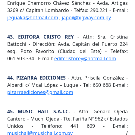
Enrique Chamorro Chávez Sánchez - Avda. Artigas
3269 c/ Capitan Lombardo - Telfax: 290.221 - E-mail:
jeguaka@hotmail.com
;
japoi@higway.com.py
43. EDITORA CRISTO REY
- Attn: Sra. Cristina
Battochi - Dirección: Avda. Capitán del Puerto 224
esq. Pozo Favorito (Ciudad del Este) - Telefax:
061.503.334 - E-mail:
editcristorey@hotmail.com
44. PIZARRA EDICIONES
- Attn. Priscila González -
Alberdi c/ Mcal López – Luque - Tel: 650 668 E-mail:
pizarraediciones@gmail.com
45. MUSIC HALL S.A.I.C.
- Attn: Genaro Ojeda
Cantero – Muchi Ojeda - Tte. Fariña Nº 962 c/ Estados
Unidos - Teléfono: 441 609 - E-mail:
musichall@musichall.com.py
/