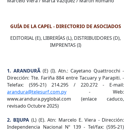
Marcelo Viera / Marta Vázquez / Martin Romano
GUÍA DE LA CAPEL - DIRECTORIO DE ASOCIADOS
EDITORIAL (E), LIBRERÍAS (L), DISTRIBUIDORES (D),
IMPRENTAS (I)
1. ARANDURÃ
(E) (I). Atn.: Cayetano Quattrocchi -
Dirección: Tte. Fariña 884 entre Tacuary y Parapiti. -
Telefax: (595-21) 214.295 / 220.272 - E-mail:
arandura@telesurf.com.py
- Web:
www.arandura.pyglobal.com (enlace caduco,
revisado Octubre 2025)
2. BIJUPA
(L) (E). Atn: Marcelo E. Viera - Dirección:
Independencia Nacional Nº 139 - Tel/fax: (595-21)