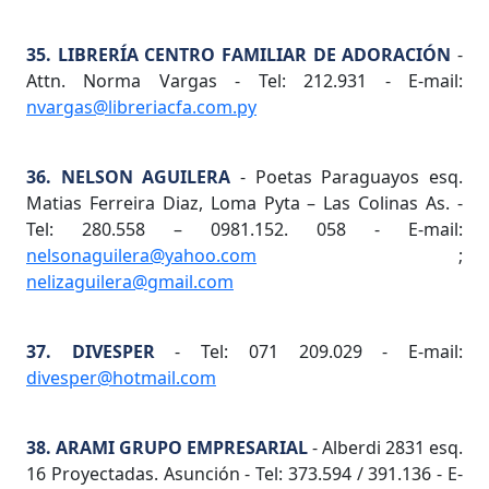
35. LIBRERÍA CENTRO FAMILIAR DE ADORACIÓN
-
Attn. Norma Vargas - Tel: 212.931 - E-mail:
nvargas@libreriacfa.com.py
36. NELSON AGUILERA
- Poetas Paraguayos esq.
Matias Ferreira Diaz, Loma Pyta – Las Colinas As. -
Tel: 280.558 – 0981.152. 058 - E-mail:
nelsonaguilera@yahoo.com
;
nelizaguilera@gmail.com
37. DIVESPER
- Tel: 071 209.029 - E-mail:
divesper@hotmail.com
38. ARAMI GRUPO EMPRESARIAL
- Alberdi 2831 esq.
16 Proyectadas. Asunción - Tel: 373.594 / 391.136 - E-