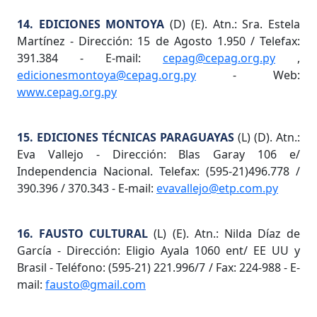
14. EDICIONES MONTOYA
(D) (E). Atn.: Sra. Estela
Martínez - Dirección: 15 de Agosto 1.950 / Telefax:
391.384 - E-mail:
cepag@cepag.org.py
,
edicionesmontoya@cepag.org.py
- Web:
www.cepag.org.py
15. EDICIONES TÉCNICAS PARAGUAYAS
(L) (D). Atn.:
Eva Vallejo - Dirección: Blas Garay 106 e/
Independencia Nacional. Telefax: (595-21)496.778 /
390.396 / 370.343 - E-mail:
evavallejo@etp.com.py
16. FAUSTO CULTURAL
(L) (E). Atn.: Nilda Díaz de
García - Dirección: Eligio Ayala 1060 ent/ EE UU y
Brasil - Teléfono: (595-21) 221.996/7 / Fax: 224-988 - E-
mail:
fausto@gmail.com