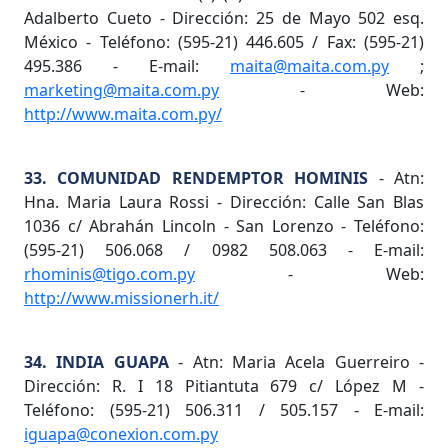
Adalberto Cueto - Dirección: 25 de Mayo 502 esq.
México - Teléfono: (595-21) 446.605 / Fax: (595-21)
495.386 - E-mail:
maita@maita.com.py
;
marketing@maita.com.py
- Web:
http://www.maita.com.py/
33. COMUNIDAD RENDEMPTOR HOMINIS
- Atn:
Hna. Maria Laura Rossi - Dirección: Calle San Blas
1036 c/ Abrahán Lincoln - San Lorenzo - Teléfono:
(595-21) 506.068 / 0982 508.063 - E-mail:
rhominis@tigo.com.py
- Web:
http://www.missionerh.it/
34. INDIA GUAPA
- Atn: Maria Acela Guerreiro -
Dirección: R. I 18 Pitiantuta 679 c/ López M -
Teléfono: (595-21) 506.311 / 505.157 - E-mail:
iguapa@conexion.com.py