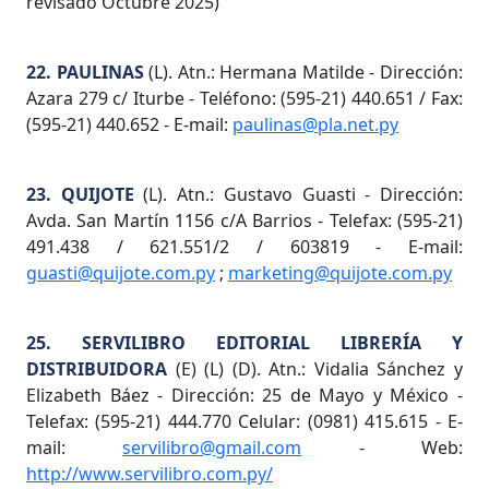
revisado Octubre 2025)
22. PAULINAS
(L). Atn.: Hermana Matilde - Dirección:
Azara 279 c/ Iturbe - Teléfono: (595-21) 440.651 / Fax:
(595-21) 440.652 - E-mail:
paulinas@pla.net.py
23. QUIJOTE
(L). Atn.: Gustavo Guasti - Dirección:
Avda. San Martín 1156 c/A Barrios - Telefax: (595-21)
491.438 / 621.551/2 / 603819 - E-mail:
guasti@quijote.com.py
;
marketing@quijote.com.py
25. SERVILIBRO EDITORIAL LIBRERÍA Y
DISTRIBUIDORA
(E) (L) (D). Atn.: Vidalia Sánchez y
Elizabeth Báez - Dirección: 25 de Mayo y México -
Telefax: (595-21) 444.770 Celular: (0981) 415.615 - E-
mail:
servilibro@gmail.com
- Web:
http://www.servilibro.com.py/