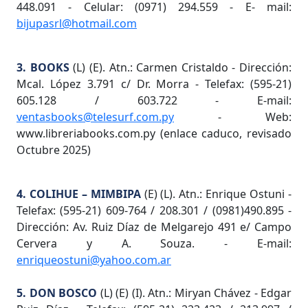
448.091 - Celular: (0971) 294.559 - E- mail:
bijupasrl@hotmail.com
3. BOOKS
(L) (E). Atn.: Carmen Cristaldo - Dirección:
Mcal. López 3.791 c/ Dr. Morra - Telefax: (595-21)
605.128 / 603.722 - E-mail:
ventasbooks@telesurf.com.py
- Web:
www.libreriabooks.com.py (enlace caduco, revisado
Octubre 2025)
4. COLIHUE – MIMBIPA
(E) (L). Atn.: Enrique Ostuni -
Telefax: (595-21) 609-764 / 208.301 / (0981)490.895 -
Dirección: Av. Ruiz Díaz de Melgarejo 491 e/ Campo
Cervera y A. Souza. - E-mail:
enriqueostuni@yahoo.com.ar
5. DON BOSCO
(L) (E) (I). Atn.: Miryan Chávez - Edgar