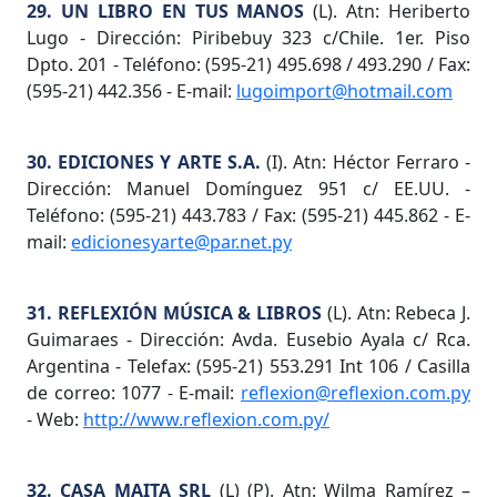
29. UN LIBRO EN TUS MANOS
(L). Atn: Heriberto
Lugo - Dirección: Piribebuy 323 c/Chile. 1er. Piso
Dpto. 201 - Teléfono: (595-21) 495.698 / 493.290 / Fax:
(595-21) 442.356 - E-mail:
lugoimport@hotmail.com
30. EDICIONES Y ARTE S.A.
(I). Atn: Héctor Ferraro -
Dirección: Manuel Domínguez 951 c/ EE.UU. -
Teléfono: (595-21) 443.783 / Fax: (595-21) 445.862 - E-
mail:
edicionesyarte@par.net.py
31. REFLEXIÓN MÚSICA & LIBROS
(L). Atn: Rebeca J.
Guimaraes - Dirección: Avda. Eusebio Ayala c/ Rca.
Argentina - Telefax: (595-21) 553.291 Int 106 / Casilla
de correo: 1077 - E-mail:
reflexion@reflexion.com.py
- Web:
http://www.reflexion.com.py/
32. CASA MAITA SRL
(L) (P). Atn: Wilma Ramírez –