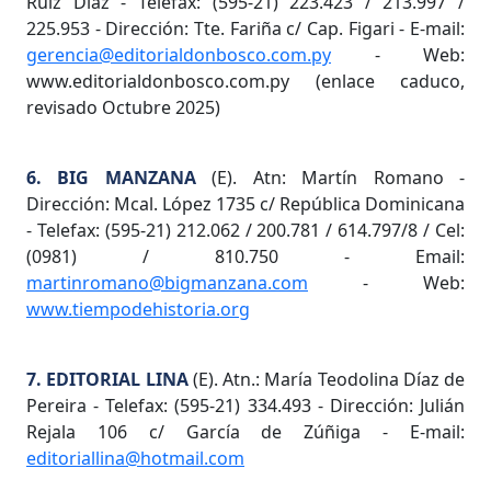
Ruiz Díaz - Telefax: (595-21) 223.423 / 213.997 /
225.953 - Dirección: Tte. Fariña c/ Cap. Figari - E-mail:
gerencia@editorialdonbosco.com.py
- Web:
www.editorialdonbosco.com.py (enlace caduco,
revisado Octubre 2025)
6. BIG MANZANA
(E). Atn: Martín Romano -
Dirección: Mcal. López 1735 c/ República Dominicana
- Telefax: (595-21) 212.062 / 200.781 / 614.797/8 / Cel:
(0981) / 810.750 - Email:
martinromano@bigmanzana.com
- Web:
www.tiempodehistoria.org
7. EDITORIAL LINA
(E). Atn.: María Teodolina Díaz de
Pereira - Telefax: (595-21) 334.493 - Dirección: Julián
Rejala 106 c/ García de Zúñiga - E-mail:
editoriallina@hotmail.com