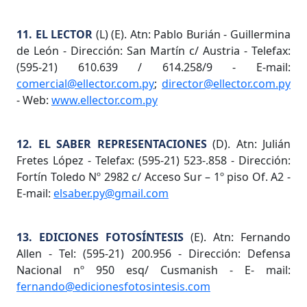
11. EL LECTOR
(L) (E). Atn: Pablo Burián - Guillermina
de León - Dirección: San Martín c/ Austria - Telefax:
(595-21) 610.639 / 614.258/9 - E-mail:
comercial@ellector.com.py
;
director@ellector.com.py
- Web:
www.ellector.com.py
12. EL SABER REPRESENTACIONES
(D). Atn: Julián
Fretes López - Telefax: (595-21) 523-.858 - Dirección:
Fortín Toledo Nº 2982 c/ Acceso Sur – 1º piso Of. A2 -
E-mail:
elsaber.py@gmail.com
13. EDICIONES FOTOSÍNTESIS
(E). Atn: Fernando
Allen - Tel: (595-21) 200.956 - Dirección: Defensa
Nacional nº 950 esq/ Cusmanish - E- mail:
fernando@edicionesfotosintesis.com