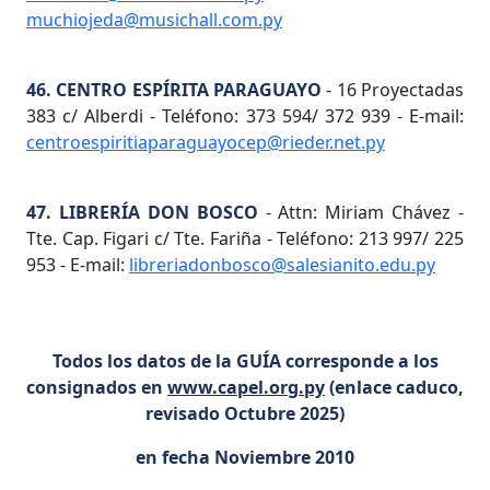
muchiojeda@musichall.com.py
46. CENTRO ESPÍRITA PARAGUAYO
- 16 Proyectadas
383 c/ Alberdi - Teléfono: 373 594/ 372 939 - E-mail:
centroespiritiaparaguayocep@rieder.net.py
47. LIBRERÍA DON BOSCO
- Attn: Miriam Chávez -
Tte. Cap. Figari c/ Tte. Fariña - Teléfono: 213 997/ 225
953 - E-mail:
libreriadonbosco@salesianito.edu.py
Todos los datos de la GUÍA corresponde a los
consignados en
www.capel.org.py
(enlace caduco,
revisado Octubre 2025)
en fecha Noviembre 2010