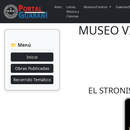
Artes
Letras,
Museos/Centros
Galerías/E
Música y
Ciencias
MUSEO V
📁 Menú
Inicio
Obras Publicadas
Recorrido Temático
EL STRONI