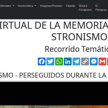
ditoriales
Numismática
Imágenes/Postales
Filatelia
Música
El
Paraguaya
Paraguay
IRTUAL DE LA MEMORIA
STRONISMO
Recorrido Temáti
Facebook
Twitter
WhatsApp
LinkedIn
Telegram
Copy
Mess
Link
SMO - PERSEGUIDOS DURANTE LA