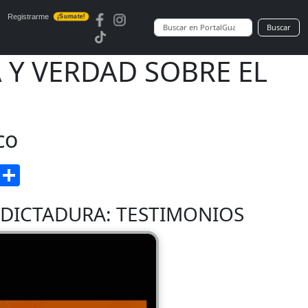
Registrarme
¡Sumate!
Buscar
 Y VERDAD SOBRE EL
co
enger
Gmail
Compartir
 DICTADURA: TESTIMONIOS