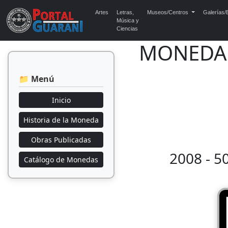
Artes
Letras,
Museos/Centros
Galerías/E
Música y
Ciencias
MONEDAS
📁 Menú
Inicio
Historia de la Moneda
Obras Publicadas
2008 - 5
Catálogo de Monedas