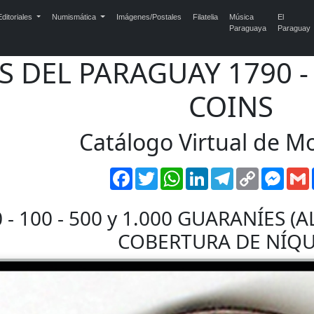
ditoriales
Numismática
Imágenes/Postales
Filatelia
Música
El
Paraguaya
Paraguay
 DEL PARAGUAY 1790 -
COINS
Catálogo Virtual de 
Facebook
Twitter
WhatsApp
LinkedIn
Telegram
Copy
Mess
Link
0 - 100 - 500 y 1.000 GUARANÍES
COBERTURA DE NÍQU