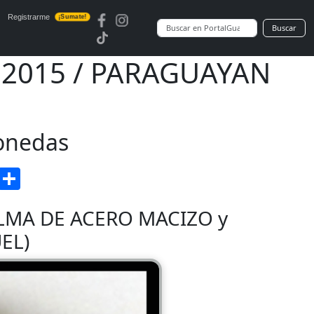
Registrarme
¡Sumate!
Buscar
 2015 / PARAGUAYAN
Monedas
enger
Gmail
Compartir
 (ALMA DE ACERO MACIZO y
EL)