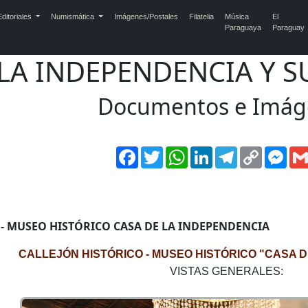
ditoriales
Numismática
Imágenes/Postales
Filatelia
Música
El
Paraguaya
Paraguay
 LA INDEPENDENCIA Y 
Documentos e Imág
Facebook
Twitter
WhatsApp
LinkedIn
Telegram
Copy
Mes
Link
 - MUSEO HISTÓRICO CASA DE LA INDEPENDENCIA
CALLEJÓN HISTÓRICO - MUSEO HISTÓRICO "CASA 
VISTAS GENERALES: