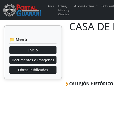
Artes
Letras,
Museos/Centros
Galerías/E
Música y
Ciencias
CASA DE
📁 Menú
Inicio
Documentos e Imágenes
Obras Publicadas
CALLEJÓN HISTÓRICO