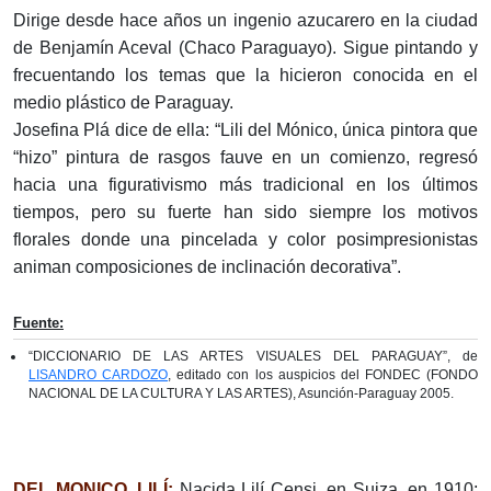
Dirige desde hace años un ingenio azucarero en la ciudad
de Benjamín Aceval (Chaco Paraguayo). Sigue pintando y
frecuentando los temas que la hicieron conocida en el
medio plástico de Paraguay.
Josefina Plá dice de ella: “Lili del Mónico, única pintora que
“hizo” pintura de rasgos fauve en un comienzo, regresó
hacia una figurativismo más tradicional en los últimos
tiempos, pero su fuerte han sido siempre los motivos
florales donde una pincelada y color posimpresionistas
animan composiciones de inclinación decorativa”.
Fuente:
“DICCIONARIO DE LAS ARTES VISUALES DEL PARAGUAY”, de
LISANDRO CARDOZO
, editado con los auspicios del FONDEC (FONDO
NACIONAL DE LA CULTURA Y LAS ARTES), Asunción-Paraguay 2005.
DEL MONICO, LILÍ:
Nacida Lilí Censi, en Suiza, en 1910;