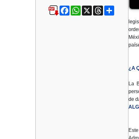
Facebook
WhatsApp
X
Threads
Compartir
legi
orde
Méxi
país
¿A 
La B
pers
de d
ALG
Este
Admi