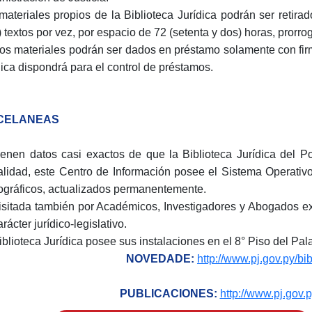
materiales propios de la Biblioteca Jurídica podrán ser retira
s) textos por vez, por espacio de 72 (setenta y dos) horas, prorro
os materiales podrán ser dados en préstamo solamente con firm
dica dispondrá para el control de préstamos.
CELANEAS
ienen datos casi exactos de que la Biblioteca Jurídica del P
alidad, este Centro de Información posee el Sistema Operativ
iográficos, actualizados permanentemente.
isitada también por Académicos, Investigadores y Abogados ex
rácter jurídico-legislativo.
iblioteca Jurídica posee sus instalaciones en el 8° Piso del Pala
NOVEDADE:
http://www.pj.gov.py/b
PUBLICACIONES:
http://www.pj.gov.p