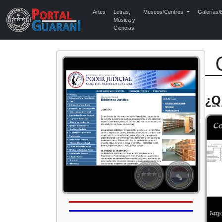
Artes
Letras,
Museos/Centros
Galerías/E
Música y
Ciencias
¿Q