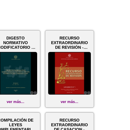
DIGESTO
RECURSO
NORMATIVO
EXTRAORDINARIO
ODIFICATORIO Y
DE REVISIÓN -
OMPLEMENTARIO
Suplemento Nº1 -
L CÓDIGO CIVIL...
Año 2014
ver más...
ver más...
COMPILACIÓN DE
RECURSO
LEYES
EXTRAORDINARIO
OMPLEMENTARIAS
DE CASACION -