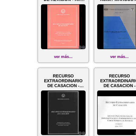
2007
KOHN GALLARDO
Año...
ver más...
ver más...
RECURSO
RECURSO
EXTRAORDINARIO
EXTRAORDINAR
DE CASACION -
DE CASACION -
TOMO II - Año 2005
TOMO I - Año 20