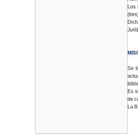
Los 
(tre
Dich
Jurí
MIS
Se t
actu
bibl
Es v
de ca
La B