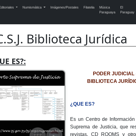
ditoriales
Numismática
Imágenes/Postales
Filatelia
Música
El
Paraguaya
Paraguay
C.S.J. Biblioteca Jurídica
UE ES?:
PODER JUDICIAL
BIBLIOTECA JURÍDIC
¿QUE ES?
Es un Centro de Información 
Suprema de Justicia, que re
revistas, CD ROOMS y otros