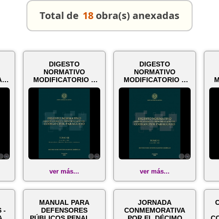
Total de
18
obra(s) anexadas
DIGESTO
DIGESTO
NORMATIVO
NORMATIVO
AS
MODIFICATORIO Y
MODIFICATORIO Y
M
DEL
COMPLEMENTARIO
COMPLEMENTARIO
C
.
DEL CÓDIGO CIVIL...
DEL CÓDIGO CIVIL...
DE
ver más...
ver más...
MANUAL PARA
JORNADA
 -
DEFENSORES
CONMEMORATIVA
A.
PÚBLICOS PENALES
POR EL DÉCIMO
C