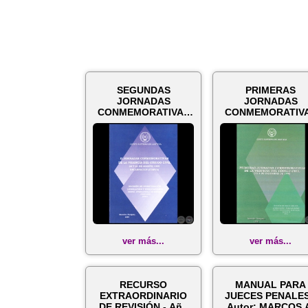
SEGUNDAS
PRIMERAS
JORNADAS
JORNADAS
CONMEMORATIVAS
CONMEMORATIV
DE LA VIGENCIA DEL
DE LA VIGENCIA 
CÓDIGO CIVIL ...
CÓDIGO CIVIL ..
ver más...
ver más...
RECURSO
MANUAL PARA
EXTRAORDINARIO
JUECES PENALES
DE REVISIÓN - Año
Autor: MARCOS 