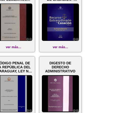
L CÓDIGO PENAL -
TOMO III - Año 2015
TOMO II - ...
ver más...
ver más...
ÓDIGO PENAL DE
DIGESTO DE
A REPÚBLICA DEL
DERECHO
ARAGUAY, LEY Nº
ADMINISTRATIVO
160/97 - Conco...