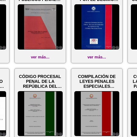
 -
- Autor: ROQUE A.
ANIVERSARIO DE
A
ORREGO...
VIGENCIA DEL C...
ver más...
ver más...
CÓDIGO PROCESAL
COMPILACIÓN DE
C
IO
PENAL DE LA
LEYES PENALES
L
REPÚBLICA DEL
ESPECIALES
P
03
PARAGUAY LEY Nº
COMPLEMENTARIAS
1
1286/98...
AL CÓDIGO...