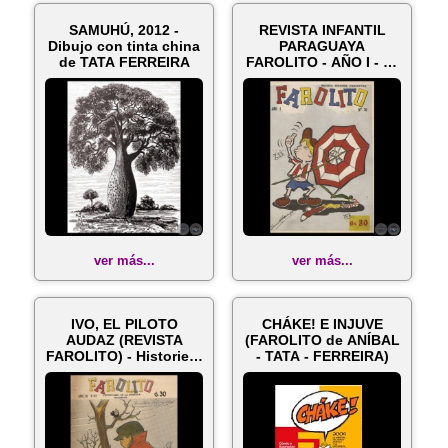
SAMUHÚ, 2012 -
REVISTA INFANTIL
Dibujo con tinta china
PARAGUAYA
de TATA FERREIRA
FAROLITO - AÑO I - N°
16 - Dibujante: ...
ver más...
ver más...
IVO, EL PILOTO
CHÁKE! E INJUVE
AUDAZ (REVISTA
(FAROLITO de ANÍBAL
FAROLITO) - Historieta
- TATA - FERREIRA)
de TATA FERR...