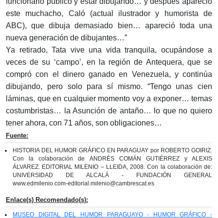
funcionario público y estar dibujan­do… y después apareció
este muchacho, Caló (actual ilustrador y humorista de
ABC), que dibuja demasiado bien… apareció toda una
nueva generación de dibujantes…”
Ya retirado, Tata vive una vida tranquila, ocupándose a
veces de su ‘campo’, en la región de Antequera, que se
compró con el dinero ganado en Venezuela, y continúa
dibujando, pero solo para sí mismo. “Tengo unas cien
láminas, que en cualquier momento voy a exponer… temas
costumbristas… la Asunción de antaño… lo que no quiero
tener ahora, con 71 años, son obligaciones…
Fuente:
HISTORIA DEL HUMOR GRÁFICO EN PARAGUAY por ROBERTO GOIRIZ.
Con la colaboración de ANDRÉS COMÁN GUTIÉRREZ y ALEXIS
ÁLVAREZ. EDITORIAL MILENIO – LLEIDA, 2008. Con la colaboración de:
UNIVERSIDAD DE ALCALÁ - FUNDACIÓN GENERAL
www.edmilenio.com-editorial.milenio@cambrescat.es
Enlace(s) Recomendado(s):
MUSEO DIGITAL DEL HUMOR PARAGUAYO - HUMOR GRÁFICO -