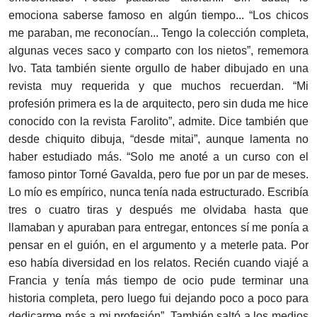
emociona saberse famoso en algún tiempo... “Los chicos
me paraban, me reconocían... Tengo la colección completa,
algunas veces saco y comparto con los nietos”, rememora
Ivo. Tata también siente orgullo de haber dibujado en una
revista muy requerida y que muchos recuerdan. “Mi
profesión primera es la de arquitecto, pero sin duda me hice
conocido con la revista Farolito”, admite. Dice también que
desde chiquito dibuja, “desde mitai”, aunque lamenta no
haber estudiado más. “Solo me anoté a un curso con el
famoso pintor Torné Gavalda, pero fue por un par de meses.
Lo mío es empírico, nunca tenía nada estructurado. Escribía
tres o cuatro tiras y después me olvidaba hasta que
llamaban y apuraban para entregar, entonces sí me ponía a
pensar en el guión, en el argumento y a meterle pata. Por
eso había diversidad en los relatos. Recién cuando viajé a
Francia y tenía más tiempo de ocio pude terminar una
historia completa, pero luego fui dejando poco a poco para
dedicarme más a mi profesión”. También saltó a los medios