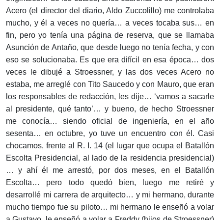
Acero (el director del diario, Aldo Zuccolillo) me controlaba
mucho, y él a veces no quería… a veces tocaba sus… en
fin, pero yo tenía una página de reserva, que se llamaba
Asunción de Antaño, que desde luego no tenía fecha, y con
eso se solucionaba. Es que era difícil en esa época… dos
veces le dibujé a Stroessner, y las dos veces Acero no
estaba, me arreglé con Tito Saucedo y con Mauro, que eran
los responsables de redacción, les dije… ‘vamos a sacarle
al presidente, qué tanto’… y bueno, de hecho Stroessner
me conocía… siendo oficial de ingeniería, en el año
sesenta… en octubre, yo tuve un encuentro con él. Casi
chocamos, frente al R. I. 14 (el lugar que ocupa el Batallón
Escolta Presidencial, al lado de la residencia presidencial)
… y ahí él me arrestó, por dos meses, en el Batallón
Escolta… pero todo quedó bien, luego me retiré y
desarrollé mi carrera de arquitecto… y mi hermano, duran­te
mucho tiempo fue su piloto… mi hermano le enseñó a volar
a Gustavo, le enseñó a volar a Freddy (hijos de Stroessner)