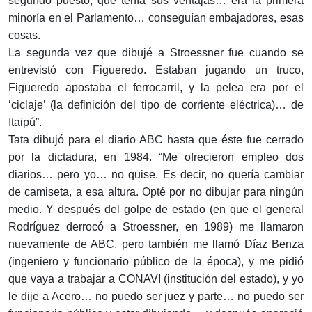
segundo puesto, que tenía sus ventajas… era la primera
minoría en el Parlamento… conseguían embajadores, esas
cosas.
La segunda vez que dibujé a Stroessner fue cuando se
entrevistó con Figue­redo. Estaban jugando un truco,
Figueredo apostaba el ferrocarril, y la pelea era por el
‘ciclaje’ (la definición del tipo de corriente eléctrica)… de
Itaipú”.
Tata dibujó para el diario ABC hasta que éste fue cerrado
por la dictadura, en 1984. “Me ofrecieron empleo dos
diarios… pero yo… no quise. Es decir, no quería cambiar
de camiseta, a esa altura. Opté por no dibujar para ningún
medio. Y después del golpe de estado (en que el general
Rodríguez derrocó a Stroessner, en 1989) me llamaron
nuevamente de ABC, pero también me llamó Díaz Benza
(ingeniero y funcionario público de la época), y me pidió
que vaya a trabajar a CONAVI (institución del estado), y yo
le dije a Acero… no puedo ser juez y parte… no puedo ser