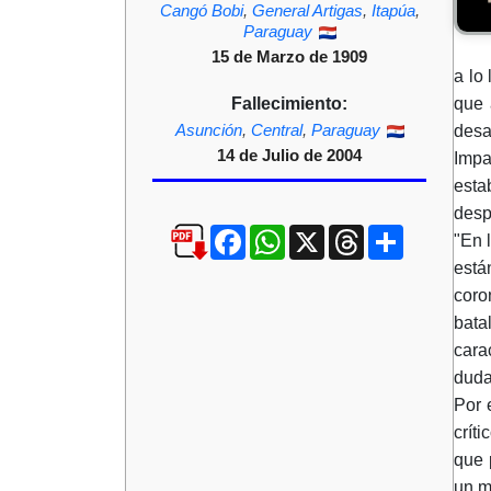
Cangó Bobi
,
General Artigas
,
Itapúa
,
Paraguay
15 de Marzo de 1909
a lo
Fallecimiento:
que 
Asunción
,
Central
,
Paraguay
desa
14 de Julio de 2004
Impa
esta
desp
Facebook
WhatsApp
X
Threads
Compartir
"En 
está
coro
bata
cara
duda
Por 
crít
que 
un m