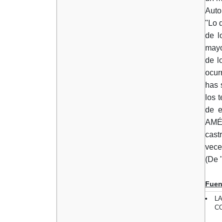
Auto
"Lo 
de l
mayo
de l
ocurr
has 
los 
de e
AMÉR
cast
vece
(De 
Fuen
L
CO