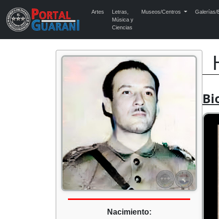
Artes
Letras,
Museos/Centros
Galerías/E
Música y
Ciencias
Bi
Nacimiento: