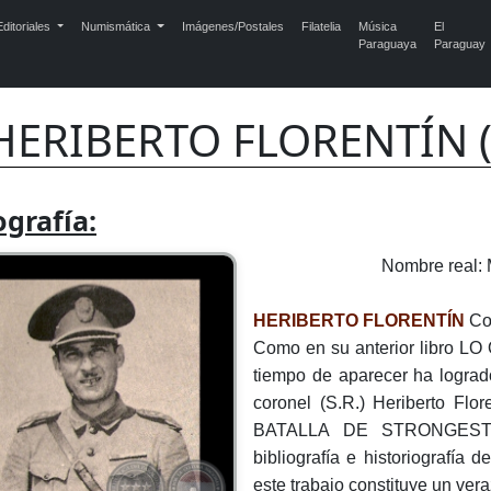
ditoriales
Numismática
Imágenes/Postales
Filatelia
Música
El
Paraguaya
Paraguay
HERIBERTO FLORENTÍN (
ografía:
Nombre rea
HERIBERTO FLORENTÍN
Co
Como en su anterior libro
tiempo de aparecer ha logrado
coronel (S.R.) Heriberto Flo
BATALLA DE STRONGEST un
bibliografía e historiografía d
este trabajo constituye un ver