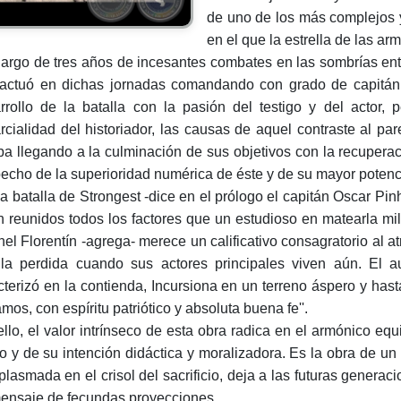
de uno de los más complejos 
en el que la estrella de las ar
 largo de tres años de incesantes combates en las sombrías entr
actuó en dichas jornadas comandando con grado de capitán el
rrollo de la batalla con la pasión del testigo y del actor,
rcialidad del historiador, las causas de aquel contraste al par
ba llegando a la culminación de sus objetivos con la recuperaci
echo de la superioridad numérica de éste y de su mayor potenci
la batalla de Strongest -dice en el prólogo el capitán Oscar Pin
n reunidos todos los factores que un estudioso en matearla mil
nel Florentín -agrega- merece un calificativo consagratorio al a
lla perdida cuando sus actores principales viven aún. El a
cterizó en la contienda, Incursiona en un terreno áspero y hast
mos, con espíritu patriótico y absoluta buena fe''.
ello, el valor intrínseco de esta obra radica en el armónico equ
ico y de su intención didáctica y moralizadora. Es la obra de u
plasmada en el crisol del sacrificio, deja a las futuras gener
ensaje de fecundas proyecciones.