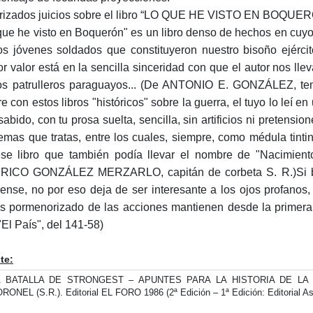
rizados juicios sobre el libro “LO QUE HE VISTO EN BOQUE
que he visto en Boquerón" es un libro denso de hechos en cuyo fo
os jóvenes soldados que constituyeron nuestro bisoño ejérc
r valor está en la sencilla sinceridad con que el autor nos ll
os patrulleros paraguayos... (De ANTONIO E. GONZÁLEZ, te
e con estos libros "históricos" sobre la guerra, el tuyo lo leí e
sabido, con tu prosa suelta, sencilla, sin artificios ni pretensio
temas que tratas, entre los cuales, siempre, como médula tinti
se libro que también podía llevar el nombre de "Nacimiento, 
ICO GONZÁLEZ MERZARLO, capitán de corbeta S. R.)Si bien
rense, no por eso deja de ser interesante a los ojos profanos, 
s pormenorizado de las acciones mantienen desde la primera 
"El País", del 141-58)
te:
A BATALLA DE STRONGEST – APUNTES PARA LA HISTORIA DE LA
RONEL (S.R.). Editorial EL FORO 1986 (2ª Edición – 1ª Edición: Editorial A