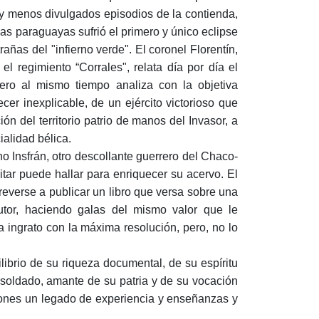
y menos divulgados episodios de la contienda,
mas paraguayas sufrió el primero y único eclipse
añas del "infierno verde". El coronel Florentín,
 regimiento “Corrales", relata día por día el
 pero al mismo tiempo analiza con la objetiva
ecer inexplicable, de un ejército victorioso que
ón del territorio patrio de manos del Invasor, a
alidad bélica.
ho Insfrán, otro descollante guerrero del Chaco-
itar puede hallar para enriquecer su acervo. El
treverse a publicar un libro que versa sobre una
utor, haciendo galas del mismo valor que le
a ingrato con la máxima resolución, pero, no lo
ilibrio de su riqueza documental, de su espíritu
n soldado, amante de su patria y de su vocación
aciones un legado de experiencia y enseñanzas y