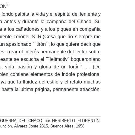
RON”
ndo palpita la vida y el espíritu del teniente y
ito antes y durante la campaña del Chaco. Su
eva a los cañadones y a los piques en compañía
niente coronel S. R.)Cosa que no siempre me
n un apasionado ""tirón"', lo que quiere decir que
nes, crear el interés permanente del lector sobre
neante se escucha el ""leltmotiv" boqueroniano
vida, pasión y gloria de un fortín'". . . (De
 contiene elementos de índole profesional
ya que la fluidez del estilo y el relato muchas
hasta la última página, permanente atracción.
 GUERRA DEL CHACO por HERIBERTO FLORENTÍN.
sunción, Álvarez Jonte 2315, Buenos Aires, 1958