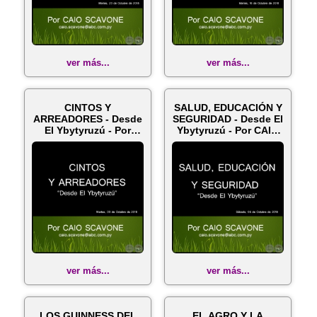
ver más...
ver más...
CINTOS Y
SALUD, EDUCACIÓN Y
ARREADORES - Desde
SEGURIDAD - Desde El
El Ybytyruzú - Por
Ybytyruzú - Por CAIO
CAIO SCAVONE - Mar...
SCAV...
ver más...
ver más...
LOS GUINNESS DEL
EL AGRO Y LA