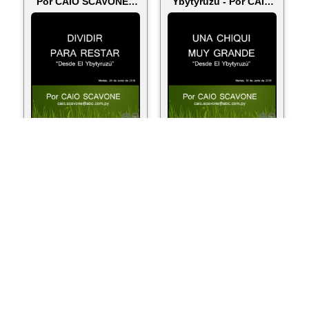
Por CAIO SCAVONE -
Ybytyruzú - Por CAIO
Mar...
SCAVONE - M...
ver más...
ver más...
LA LAPICERA DE
UNA PASIÓN DE 102
MARITO - Desde El
AÑOS - Desde El
Ybytyruzú - Por CAIO
Ybytyruzú - Por CAIO
SCAVONE - ...
SCAVONE - ...