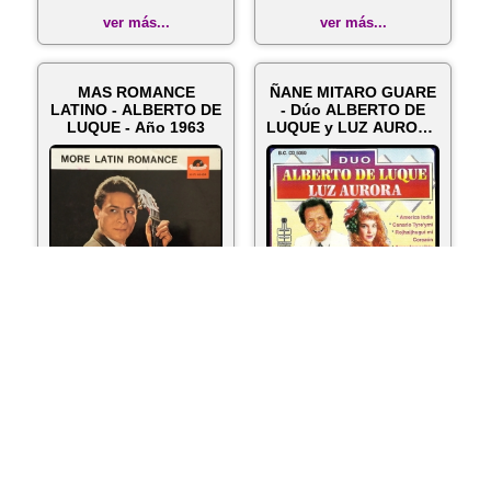
ver más...
ver más...
MAS ROMANCE
ÑANE MITARO GUARE
LATINO - ALBERTO DE
- Dúo ALBERTO DE
LUQUE - Año 1963
LUQUE y LUZ AURORA
- Año 2000
ver más...
ver más...
POEMA EN MI
TAL VEZ - Letra y
GUITARRA - Letra y
Música de ALBERTO
Música de ALBERTO
DE LUQUE
DE LUQUE