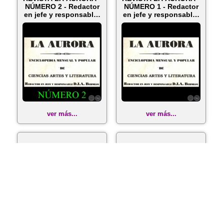
NÚMERO 2 - Redactor
NÚMERO 1 - Redactor
en jefe y responsable:
en jefe y responsable:
D....
D....
ver más...
ver más...
TABLA DEL
LA AURORA
CONTENIDO DE LA
(PROSPECTO,1860) -
AURORA -
ENCICLOPEDIA
ENCICLOPEDIA DE
MENSUAL Y POPULAR
CIENCIAS, ARTE...
DE CI...