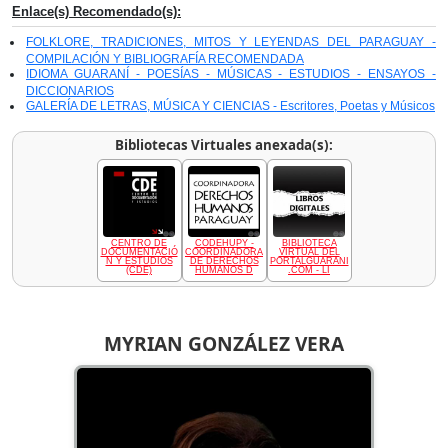
Enlace(s) Recomendado(s):
FOLKLORE, TRADICIONES, MITOS Y LEYENDAS DEL PARAGUAY -
COMPILACIÓN Y BIBLIOGRAFÍA RECOMENDADA
IDIOMA GUARANÍ - POESÍAS - MÚSICAS - ESTUDIOS - ENSAYOS -
DICCIONARIOS
GALERÍA DE LETRAS, MÚSICA Y CIENCIAS - Escritores, Poetas y Músicos
Bibliotecas Virtuales anexada(s):
CENTRO DE
CODEHUPY -
BIBLIOTECA
DOCUMENTACIÓ
COORDINADORA
VIRTUAL DEL
N Y ESTUDIOS
DE DERECHOS
PORTALGUARANI
(CDE)
HUMANOS D
.COM - LI
MYRIAN GONZÁLEZ VERA