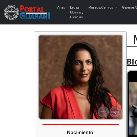
Artes
Letras,
Museos/Centros
Galerías/E
Música y
Ciencias
Bi
Nacimiento: