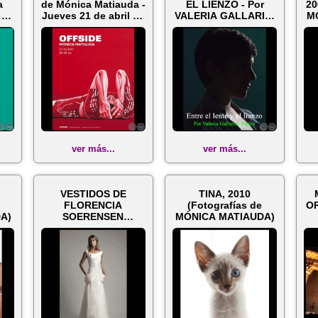
a
de Mónica Matiauda -
EL LIENZO - Por
20
 22
Jueves 21 de abril de
VALERIA GALLARINI
M
201...
SIENRA
ver más...
ver más...
VESTIDOS DE
TINA, 2010
FLORENCIA
(Fotografías de
OR
A)
SOERENSEN
MÓNICA MATIAUDA)
(Fotografías de
M
MÓNICA MATIAUDA)