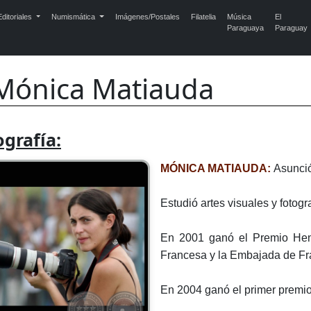
ditoriales
Numismática
Imágenes/Postales
Filatelia
Música
El
Paraguaya
Paraguay
Mónica Matiauda
ografía:
MÓNICA MATIAUDA:
Asunció
Estudió artes visuales y fotogra
En 2001 ganó el Premio Henri
Francesa y la Embajada de Fr
En 2004 ganó el primer premio