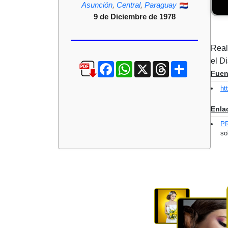
Asunción
,
Central
,
Paraguay
9 de Diciembre de 1978
Real
el D
Facebook
WhatsApp
X
Threads
Compartir
Fuen
ht
Enla
P
so