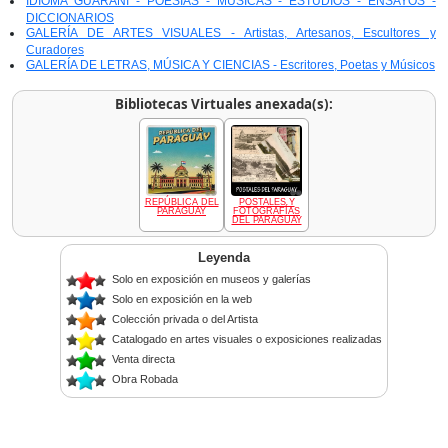
IDIOMA GUARANÍ - POESÍAS - MÚSICAS - ESTUDIOS - ENSAYOS -
DICCIONARIOS
GALERÍA DE ARTES VISUALES - Artistas, Artesanos, Escultores y
Curadores
GALERÍA DE LETRAS, MÚSICA Y CIENCIAS - Escritores, Poetas y Músicos
Bibliotecas Virtuales anexada(s):
REPÚBLICA DEL
POSTALES Y
PARAGUAY
FOTOGRAFÍAS
DEL PARAGUAY
Leyenda
Solo en exposición en museos y galerías
Solo en exposición en la web
Colección privada o del Artista
Catalogado en artes visuales o exposiciones realizadas
Venta directa
Obra Robada