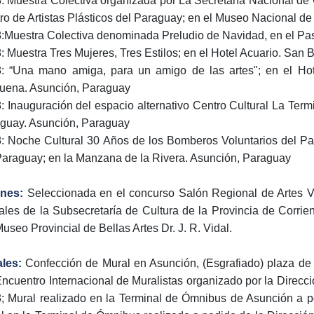
: Muestra Colectiva organizada por La Secretaría Nacional de C
ro de Artistas Plásticos del Paraguay; en el Museo Nacional de
:Muestra Colectiva denominada Preludio de Navidad, en el Pa
: Muestra Tres Mujeres, Tres Estilos; en el Hotel Acuario. San
: “Una mano amiga, para un amigo de las artes"; en el Hote
uena. Asunción, Paraguay
: Inauguración del espacio alternativo Centro Cultural La Termi
guay. Asunción, Paraguay
: Noche Cultural 30 Años de los Bomberos Voluntarios del Par
Paraguay; en la Manzana de la Rivera. Asunción, Paraguay
ones:
Seleccionada en el concurso Salón Regional de Artes V
ales de la Subsecretaría de Cultura de la Provincia de Corrie
Museo Provincial de Bellas Artes Dr. J. R. Vidal.
ales:
Confección de Mural en Asunción, (Esgrafiado) plaza d
Encuentro Internacional de Muralistas organizado por la Direcc
; Mural realizado en la Terminal de Ómnibus de Asunción a pe