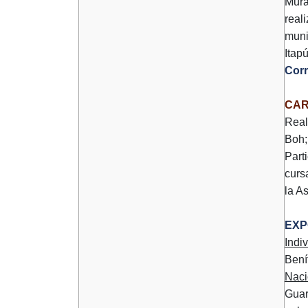
Mura
real
muni
Itap
Corr
CAR
Real
Boh;
Part
curs
la A
EXP
Indi
Bení
Naci
Guar