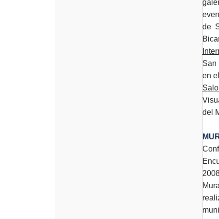
gale
even
de S
Bica
Inte
San 
en e
Salo
Visu
del 
MU
Conf
Encu
2008
Mura
real
muni