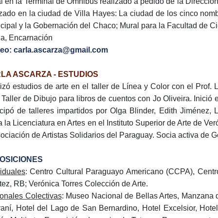
l en la Terminal de Ómnibus realizado a pedido de la Dirección
izado en la ciudad de Villa Hayes: La ciudad de los cinco nom
cipal y la Gobernación del Chaco; Mural para la Facultad de Ci
úa, Encarnación
eo: carla.ascarza@gmail.com
LA ASCARZA - ESTUDIOS
izó estudios de arte en el taller de Línea y Color con el Prof. 
 Taller de Dibujo para libros de cuentos con Jo Oliveira. Inició 
icipó de talleres impartidos por Olga Blinder, Edith Jiménez
a la Licenciatura en Artes en el Instituto Superior de Arte de 
sociación de Artistas Solidarios del Paraguay. Socia activa de G
OSICIONES
viduales
: Centro Cultural Paraguayo Americano (CCPA), Centro
tez, RB; Verónica Torres Colección de Arte.
onales Colectivas
: Museo Nacional de Bellas Artes, Manzana de
aní, Hotel del Lago de San Bernardino, Hotel Excelsior, Hote