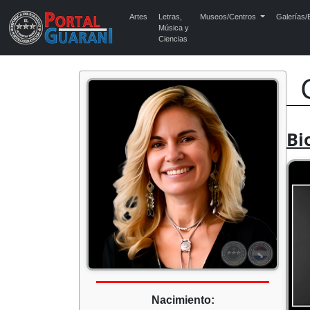
Artes
Letras,
Museos/Centros
Galerías/E
Música y
Ciencias
Bi
Nacimiento: