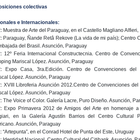
siciones colectivas
onales e Internacionales:
: Muestra de Arte del Paraguay, en el Castello Magliano Alfieri, I
: Paraguay, Ñande Retâ Rekove (La vida de mi país); Centro C
mbajada del Brasil. Asunción, Paraguay
: 12º Feria Internacional Constructecnia. Centro de Conven
ping Mariscal López. Asunción, Paraguay
: Expo Casa, 3ra.Edición. Centro de Convenciones del
scal López. Asunción, Paraguay
: XVIII Libroferia Asunción 2012.Centro de Convenciones de
scal López. Asunción, Paraguay
: The Voice of Color. Galería Lacre, Puro Diseño. Asunción, P
: Expo Primavera 2012 de Amigos del Arte en homenaje 
iari, en la Galería Agustín Barrios del Centro Cultural 
icano. Asunción, Paraguay
: “Artepunta”, en el Conrad Hotel de Punta del Este, Uruguay
: Identidad Nacional, Centro Cultural del Citibank. Asunción, 