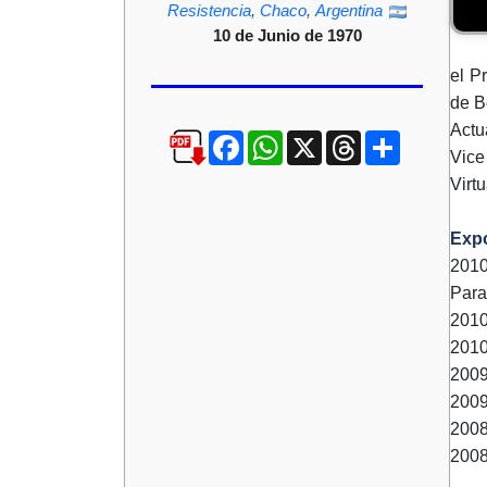
Resistencia
,
Chaco
,
Argentina
10 de Junio de 1970
el P
de B
Actu
Facebook
WhatsApp
X
Threads
Compartir
Vice
Virt
Expo
201
Par
2010
2010
2009
2009
2008
2008