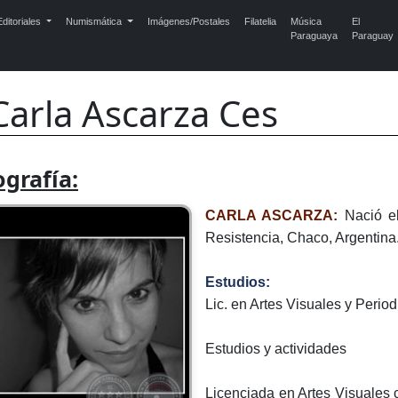
ditoriales
Numismática
Imágenes/Postales
Filatelia
Música
El
Paraguaya
Paraguay
Carla Ascarza Ces
ografía:
CARLA ASCARZA:
Nació e
Resistencia, Chaco, Argentin
Estudios:
Lic. en Artes Visuales y Period
Estudios y actividades
Licenciada en Artes Visuale