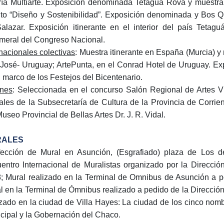
ría Multiarte. Exposición denominada Tetagua Rova y muestra
to “Diseño y Sostenibilidad”. Exposición denominada y Bos 
alazar. Exposición itinerante en el interior del país Tetag
meral del Congreso Nacional.
rnacionales colectivas
: Muestra itinerante en España (Murcia) y
José- Uruguay; ArtePunta, en el Conrad Hotel de Uruguay. Exp
l marco de los Festejos del Bicentenario.
nes
: Seleccionada en el concurso Salón Regional de Artes V
ales de la Subsecretaría de Cultura de la Provincia de Corrie
Museo Provincial de Bellas Artes Dr. J. R. Vidal.
RALES
ección de Mural en Asunción, (Esgrafiado) plaza de Los 
entro Internacional de Muralistas organizado por la Direcció
; Mural realizado en la Terminal de Omnibus de Asunción a pe
l en la Terminal de Ómnibus realizado a pedido de la Dirección
izado en la ciudad de Villa Hayes: La ciudad de los cinco nom
cipal y la Gobernación del Chaco.