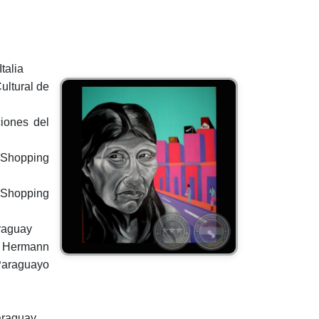
talia
ultural de
ciones del
 Shopping
l Shopping
araguay
a Hermann
Paraguayo
Paraguay