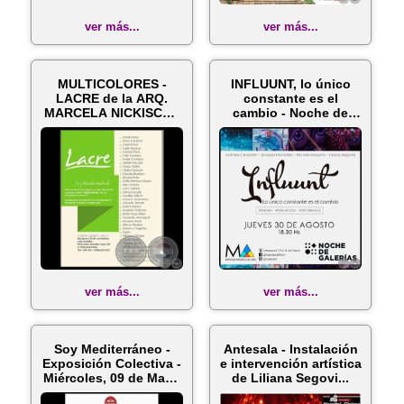
ver más...
ver más...
MULTICOLORES -
INFLUUNT, lo único
LACRE de la ARQ.
constante es el
MARCELA NICKISCH -
cambio - Noche de
Jueves, 13 de ...
Galerías - J...
ver más...
ver más...
Soy Mediterráneo -
Antesala - Instalación
Exposición Colectiva -
e intervención artística
Miércoles, 09 de Mayo
de Liliana Segovi...
d...