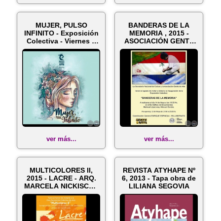
MUJER, PULSO
BANDERAS DE LA
INFINITO - Exposición
MEMORIA , 2015 -
Colectiva - Viernes 4
ASOCIACIÓN GENTE
de Marzo...
DE ARTE - Obra d...
ver más...
ver más...
MULTICOLORES II,
REVISTA ATYHAPE Nº
2015 - LACRE - ARQ.
6, 2013 - Tapa obra de
MARCELA NICKISCH -
LILIANA SEGOVIA
Obras de ...