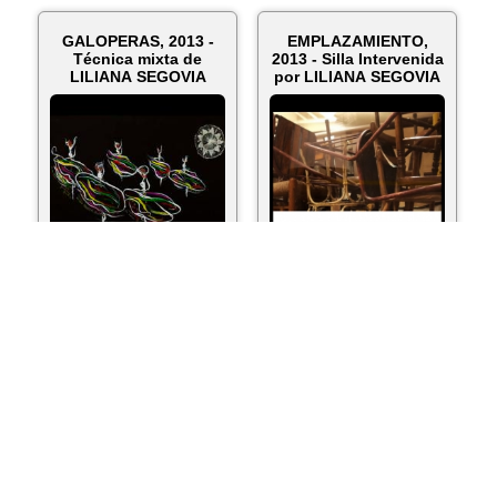
GALOPERAS, 2013 -
EMPLAZAMIENTO,
Técnica mixta de
2013 - Silla Intervenida
LILIANA SEGOVIA
por LILIANA SEGOVIA
ver más...
ver más...
AGOSTO, VAKA PIRU,
PARAGUAY ÑANDE
TUJA HA GUAIGUI
RETÃ REKOVE (LA
RERAHAHA, 2012 -
VIDA DE MI PAÍS), 2012
Técnica mixta...
- Exposició...