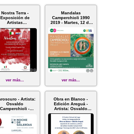
Nostra Terra -
Mandalas
Exposición de
Camperchioli 1990
Artistas
2019 - Martes, 12 de
escendientes de
Marzo de 2019
Italianos ...
ver más...
ver más...
aroscuro - Artista:
Obra en Blanco -
Osvaldo
Edición Areguá -
Camperchioli -
Artista: Osvaldo
che de Galerías -
Camperchioli -...
...