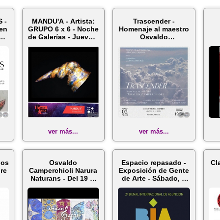
 -
MANDU'A - Artista:
Trascender -
 en
GRUPO 6 x 6 - Noche
Homenaje al maestro
e
de Galerías - Jueves,
Osvaldo
22 d...
Camperchioli -
D
Martes, 0...
ver más...
ver más...
nos
Osvaldo
Espacio repasado -
Cl
bre
Camperchioli Narura
Exposición de Gente
Naturans - Del 19 al
de Arte - Sábado, 2
31 de Octubre de...
de Sep...
No