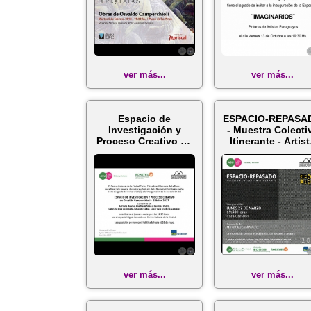
ver más...
ver más...
Espacio de
ESPACIO-REPASA
Investigación y
- Muestra Colecti
Proceso Creativo de
Itinerante - Artist
Osvaldo
Osvaldo...
Camperchio...
ver más...
ver más...