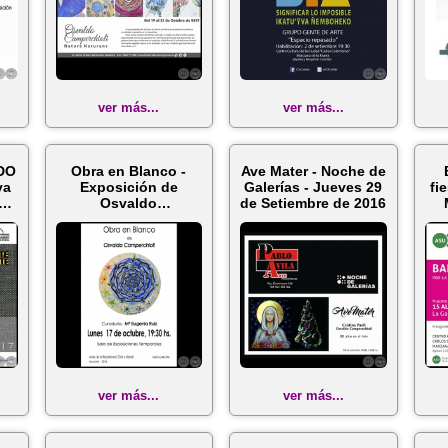
ver más...
ver más...
DO
Obra en Blanco -
Ave Mater - Noche de
va
Exposición de
Galerías - Jueves 29
fi
a
Osvaldo
de Setiembre de 2016
Camperchioli - Lunes
17 de...
ver más...
ver más...