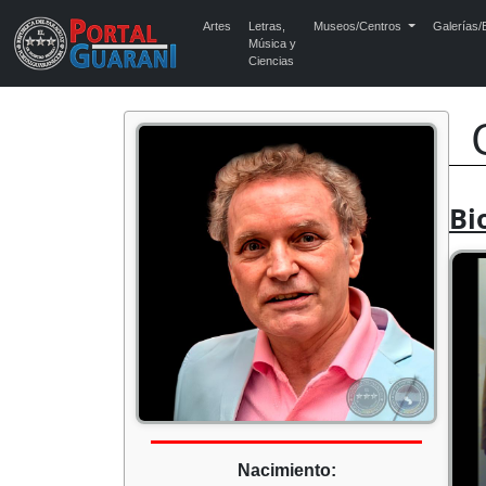
Artes
Letras,
Museos/Centros
Galerías/E
Música y
Ciencias
Bi
Nacimiento: