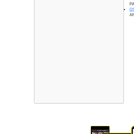
PA
O
AR