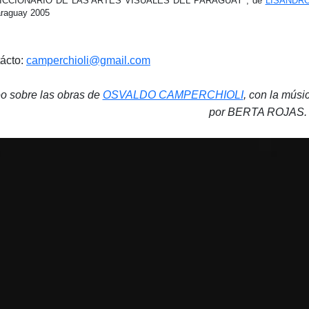
DICCIONARIO DE LAS ARTES VISUALES DEL PARAGUAY", de
LISANDR
raguay 2005
ácto:
camperchioli@gmail.com
o sobre las obras de
OSVALDO CAMPERCHIOLI
, con la mú
por BERTA ROJAS.