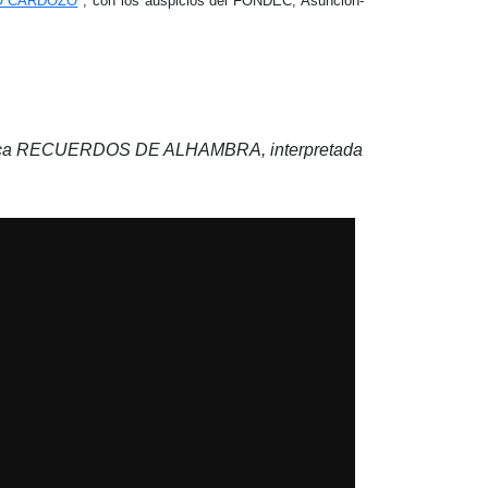
O CARDOZO
, con los auspicios del FONDEC, Asunción-
sica RECUERDOS DE ALHAMBRA, interpretada