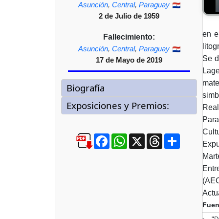
Asunción
,
Central
,
Paraguay
2 de Julio de 1959
en e
Fallecimiento:
lito
Asunción
,
Central
,
Paraguay
Se d
17 de Mayo de 2019
Lage
mate
simb
Real
Para
Cult
Facebook
WhatsApp
X
Threads
Compartir
Expu
Mart
Entr
(AEC
Actu
Fuen