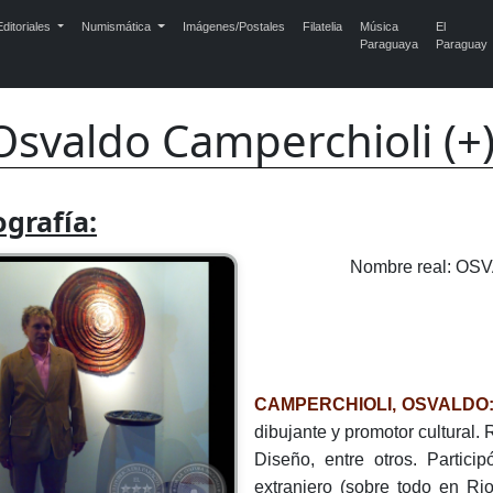
ditoriales
Numismática
Imágenes/Postales
Filatelia
Música
El
Paraguaya
Paraguay
Osvaldo Camperchioli (+
ografía:
Nombre real: 
CAMPERCHIOLI, OSVALDO
dibujante y promotor cultural. 
Diseño, entre otros. Partic
extranjero (sobre todo en Ri