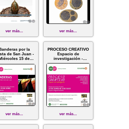
ver más...
ver más...
Banderas por la
PROCESO CREATIVO
esta de San Juan -
Espacio de
Miércoles 15 de
investigación -
Junio de 201...
Muestra de artes
visu...
ver más...
ver más...