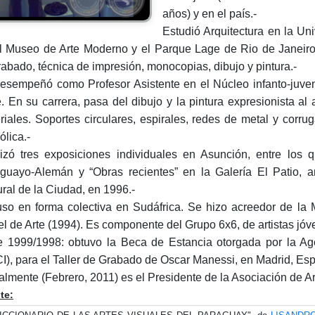
años) y en el país.-
Estudió Arquitectura en la Un
l Museo de Arte Moderno y el Parque Lage de Rio de Janeiro
grabado, técnica de impresión, monocopias, dibujo y pintura.-
esempeñó como Profesor Asistente en el Núcleo infanto-juven
. En su carrera, pasa del dibujo y la pintura expresionista al 
riales. Soportes circulares, espirales, redes de metal y cor
ólica.-
izó tres exposiciones individuales en Asunción, entre los q
guayo-Alemán y “Obras recientes” en la Galería El Patio
ural de la Ciudad, en 1996.-
so en forma colectiva en Sudáfrica. Se hizo acreedor de la 
el de Arte (1994). Es componente del Grupo 6x6, de artistas jó
e 1999/1998: obtuvo la Beca de Estancia otorgada por la Ag
I), para el Taller de Grabado de Oscar Manessi, en Madrid, Es
almente (Febrero, 2011) es el Presidente de la Asociación de Ar
te: