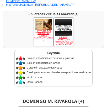
DOMINGO RIVAROLA)
HISTORIA POLÍTICA - REPÚBLICA DEL PARAGUAY
Bibliotecas Virtuales anexada(s):
HISTORIA DEL
PARAGUAY
(LIBROS,
LIBROS,
COMPILACIONES
ENSAYOS y
,
ANTOLOGÍAS DE
LITERATURA P
Leyenda
Solo en exposición en museos y galerías
Solo en exposición en la web
Colección privada o del Artista
Catalogado en artes visuales o exposiciones realizadas
Venta directa
Obra Robada
DOMINGO M. RIVAROLA (+)