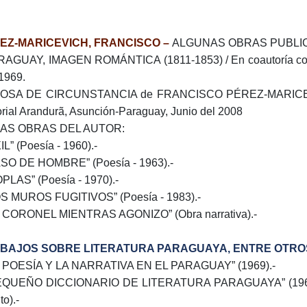
EZ-MARICEVICH, FRANCISCO –
ALGUNAS OBRAS PUBLI
RAGUAY, IMAGEN ROMÁNTICA (1811-1853) / En coautoría con Ar
1969.
ROSA DE CIRCUNSTANCIA de FRANCISCO PÉREZ-MARICEVIC
orial Arandurã, Asunción-Paraguay, Junio del 2008
AS OBRAS DEL AUTOR:
IL” (Poesía - 1960).-
ASO DE HOMBRE” (Poesía - 1963).-
OPLAS” (Poesía - 1970).-
OS MUROS FUGITIVOS” (Poesía - 1983).-
L CORONEL MIENTRAS AGONIZO” (Obra narrativa).-
BAJOS SOBRE LITERATURA PARAGUAYA, ENTRE OTRO
A POESÍA Y LA NARRATIVA EN EL PARAGUAY” (1969).-
EQUEÑO DICCIONARIO DE LITERATURA PARAGUAYA” (1964-196
to).-