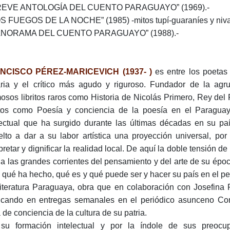
BREVE ANTOLOGÍA DEL CUENTO PARAGUAYO” (1969).-
OS FUEGOS DE LA NOCHE” (1985) -mitos tupí-guaraníes y niva
PANORAMA DEL CUENTO PARAGUAYO” (1988).-
NCISCO PÉREZ-MARICEVICH (1937- )
es entre los poetas
raria y el crítico más agudo y riguroso. Fundador de la agru
osos libritos raros como Historia de Nicolás Primero, Rey d
etos como Poesía y conciencia de la poesía en el Paragua
lectual que ha surgido durante las últimas décadas en su paí
elto a dar a su labor artística una proyección universal, po
pretar y dignificar la realidad local. De aquí la doble tensión de
 a las grandes corrientes del pensamiento y del arte de su époc
, qué ha hecho, qué es y qué puede ser y hacer su país en el p
iteratura Paraguaya, obra que en colaboración con Josefina P
icando en entregas semanales en el periódico asunceno Com
 de conciencia de la cultura de su patria.
su formación intelectual y por la índole de sus preocu