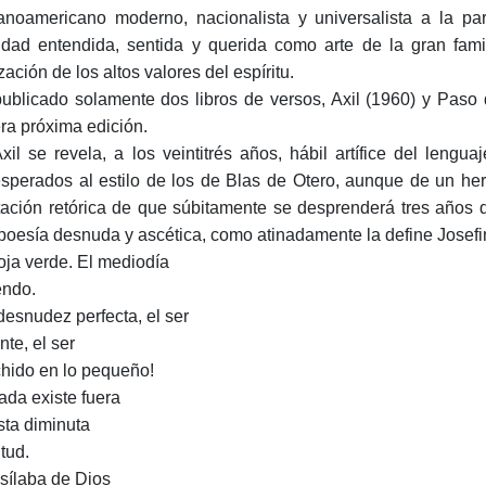
anoamericano moderno, nacionalista y universalista a la pa
idad entendida, sentida y querida como arte de la gran fa
zación de los altos valores del espíritu.
ublicado solamente dos libros de versos, Axil (1960) y Paso
ra próxima edición.
xil se revela, a los veintitrés años, hábil artífice del lengu
sperados al estilo de los de Blas de Otero, aunque de un he
tación retórica de que súbitamente se desprenderá tres años
poesía desnuda y ascética, como atinadamente la define Josefi
oja verde. El mediodía
endo.
desnudez perfecta, el ser
nte, el ser
hido en lo pequeño!
ada existe fuera
sta diminuta
tud.
 sílaba de Dios