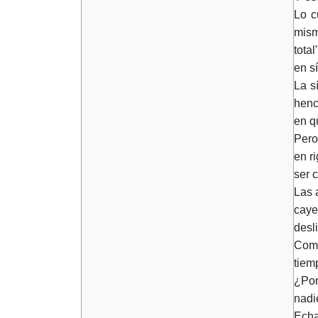
Lo c
mism
tota
en s
La s
henc
en q
Pero
en r
ser 
Las 
caye
desl
Como
tiem
¿Por
nadi
Echa