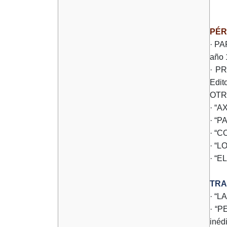
PÉR
· PA
año 
· P
Edit
OTR
· “AX
· “P
· “C
· “L
· “E
TRA
· “L
· “P
inédi