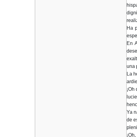
hisp
dign
reali
Ha p
espe
En A
dese
exal
una 
La h
ardi
¡Oh 
lucie
henc
Ya n
de e
pleni
¡Oh,