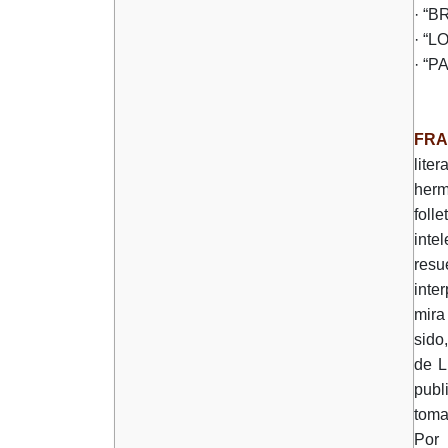
· “
· “L
· “
FRA
lite
herm
foll
inte
resu
inter
mira
sido
de L
publ
toma
Por 