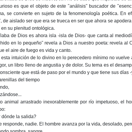
urioso es que el objeto de este "análisis" buscador de "esenci
a, se convierte en sujeto de la fenomenología poética. En efe
l", de aislado ser que era se trueca en ser que ahora se apodera 
í en su plenitud ontológica.
ílaba de Dios es ahora isla -isla de Dios- que canta al mediodía
hido en lo pequeño" revela a Dios a nuestro poeta: revela al C
ue el aire de fuego es vida y canto.
 esta intuición de lo divino en lo perecedero mínimo no vuelve
igor, un libro lleno de angustia y de dolor. Su tema es el desamp
consciente que está de paso por el mundo y que tiene sus días 
arenillas del tiempo
ndo,
izándose...
 animal arrastrado inexorablemente por río impetuoso, el hom
po:
 dónde la salida?
e responde, nadie. El hombre avanza por la vida, desolado, per
ndo sombra, sangre,