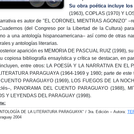
Su obra poética incluye lo
(1963), COPLAS (1970) Y L
arrativa es autor de "EL CORONEL MIENTRAS AGONIZO" –rel
Cuadernos (del Congreso por la Libertad de la Cultura) par
ino a una antología hispanoamericana– así como de otras na
rales y antologías literarias.
osterior aparición es MEMORIA DE PASCUAL RUIZ (1998), su pr
u copiosa bibliografía ensayística y crítica se destacan, en par
 incluyen, entre otros: LA POESÍA Y LA NARRATIVA EN 
ITERATURA PARAGUAYA (1964-1969 y 1980; parte de este t
 CUENTO PARAGUAYO (1969), LOS FUEGOS DE LA NOCHE (198
aclés–, PANORAMA DEL CUENTO PARAGUAYO (1988), M
OS Y LEYENDAS DEL PARAGUAY (1998).
te:
NTOLOGÍA DE LA LITERATURA PARAGUAYA" / 3ra. Edición – Autora:
TE
raguay 2004