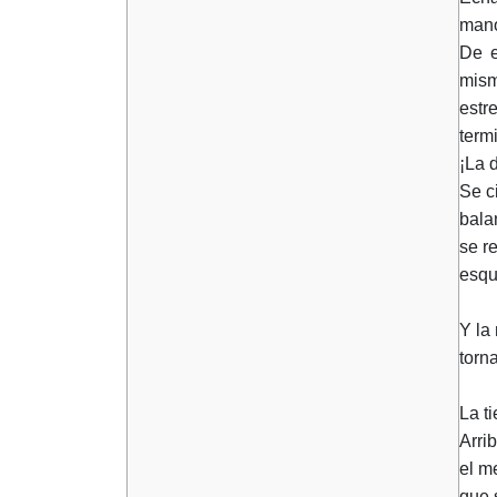
mano
De e
mism
estr
termi
¡La 
Se c
bala
se r
esqu
Y la
torna
La ti
Arrib
el m
que 