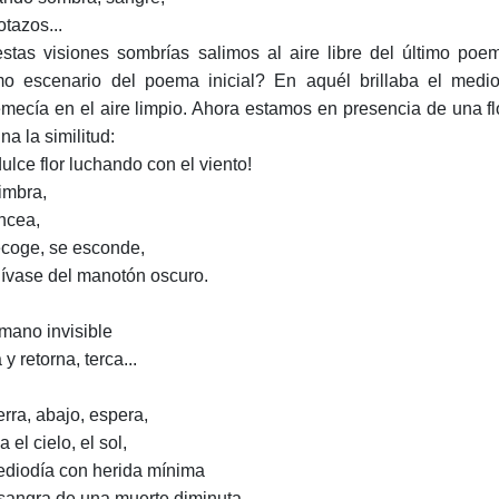
tazos...
stas visiones sombrías salimos al aire libre del último po
o escenario del poema inicial? En aquél brillaba el mediodí
emecía en el aire limpio. Ahora estamos en presencia de una flo
na la similitud:
dulce flor luchando con el viento!
imbra,
ncea,
ecoge, se esconde,
ívase del manotón oscuro.
 mano invisible
 y retorna, terca...
erra, abajo, espera,
a el cielo, el sol,
ediodía con herida mínima
sangra de una muerte diminuta.