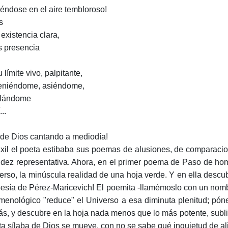
éndose en el aire tembloroso!
s
 existencia clara,
s presencia
 límite vivo, palpitante,
eniéndome, asiéndome,
ilándome
...
a de Dios cantando a mediodía!
xil el poeta estibaba sus poemas de alusiones, de comparaci
idez representativa. Ahora, en el primer poema de Paso de homb
erso, la minúscula realidad de una hoja verde. Y en ella descub
oesía de Pérez-Maricevich! El poemita -llamémoslo con un no
menológico "reduce" el Universo a esa diminuta plenitud; póne
s, y descubre en la hoja nada menos que lo más potente, sublim
ta sílaba de Dios se mueve, con no se sabe qué inquietud de ali