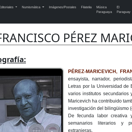
ditoriales
Numismática
Imágenes/Postales
Filatelia
Música
El
Paraguaya
Paraguay
FRANCISCO PÉREZ MARIC
ografía:
PÉREZ-MARICEVICH, FRA
ensayista, narrador, periodist
Letras por la Universidad de 
varios institutos secundarios
Maricevich ha contribuido tam
investigación del bilingüismo 
De fecunda labor creativa y
semanarios literarios y p
extranjeras.