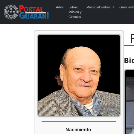
Artes
Letras,
Museos/Centros
Galerías/E
Música y
Ciencias
Bi
Nacimiento: