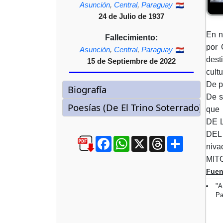
Asunción
,
Central
,
Paraguay
24 de Julio de 1937
En n
Fallecimiento:
por 
Asunción
,
Central
,
Paraguay
dest
15 de Septiembre de 2022
cultu
De p
De s
que
DE L
DEL
Facebook
WhatsApp
X
Threads
Compartir
niv
MIT
Fuen
"A
Pa