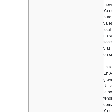
movi
Ya e
pura
ya e
total
en su
sost
y as
en sí
¡Isl
En A
grav
Univ
la p
feno
demá
Y es