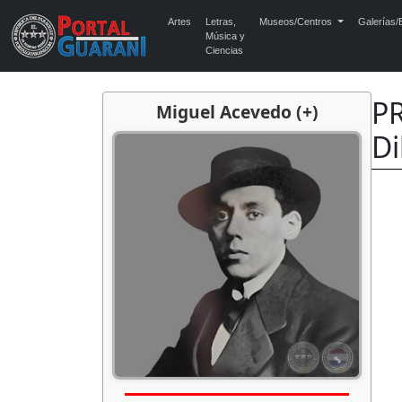
Artes
Letras,
Museos/Centros
Galerías/E
Música y
Ciencias
P
Miguel Acevedo (+)
Di