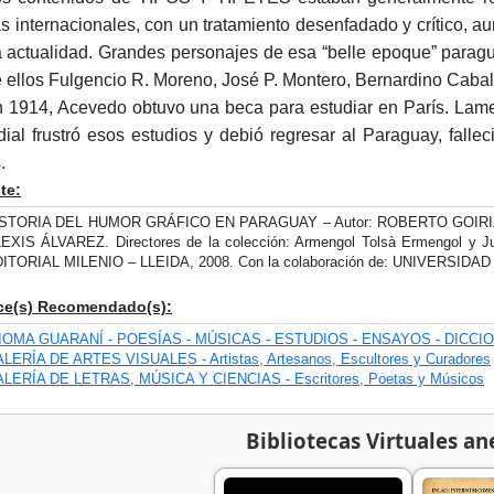
s internacionales, con un tratamiento desenfadado y crítico, a
a actualidad. Grandes personajes de esa “belle epoque” parag
e ellos Fulgencio R. Moreno, José P. Montero, Bernardino Caballe
n 1914, Acevedo obtuvo una beca para estudiar en París. Lame
ial frustró esos estudios y debió regresar al Paraguay, fal
.
te:
STORIA DEL HUMOR GRÁFICO EN PARAGUAY – Autor: ROBERTO GOIRIZ.
EXIS ÁLVAREZ. Directores de la colección: Armengol Tolsà Ermengol y Ju
ITORIAL MILENIO – LLEIDA, 2008. Con la colaboración de: UNIVERSI
ce(s) Recomendado(s):
IOMA GUARANÍ - POESÍAS - MÚSICAS - ESTUDIOS - ENSAYOS - DICCI
LERÍA DE ARTES VISUALES - Artistas, Artesanos, Escultores y Curadores
LERÍA DE LETRAS, MÚSICA Y CIENCIAS - Escritores, Poetas y Músicos
Bibliotecas Virtuales an