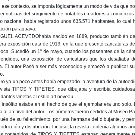
n ese contexto, se imponía lógicamente un modo de vida que no
ner noticias del surgimiento de notables creadores a comienzos 
o nacional había registrado unos 635.571 habitantes, lo cual
ación paraguaya.
IGUEL ACEVEDOhabía nacido en 1889, producto también de 
era exposición data de 1913, en la que presentó caricaturas de 
poca. Sucedió un 1º de mayo, cuando los paseantes de la céntr
rendidos, una exposición de caricaturas que los desafiaba d
a. El autor Pasó a ser más reconocido y empezó a publicar su
o.
ero ya un poco antes había empezado la aventura de la autoedic
evista TIPOS Y TIPETES, que dibujaba y escribía cuidadosam
dantes viñetas al estilo art noveau.
o insólito estaba en el hecho de que el ejemplar era uno solo.
ía al archivo del autor. Los números fueron cedidos al Museo
ués de su fallecimiento, por una hermana del dibujante, y perm
roducción y distribución. Incluso, la revista contenía algunos a
os contenidos de TIPOS Y TIPETES estaban generalmente rela