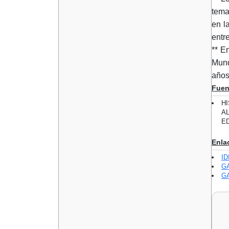
tema
en l
entr
** E
Mund
años
Fuen
HI
AL
ED
Enla
ID
GA
GA