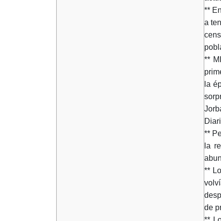
** E
a te
cens
pobl
** M
prim
la é
sorp
Jorb
Diari
** P
la r
abun
** L
volv
desp
de p
** L