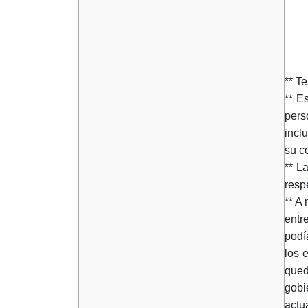
** T
** E
pers
incl
su c
** L
resp
** A
entr
podí
los 
qued
gobi
actu