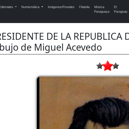
ditoriales
Numismática
Imágenes/Postales
Filatelia
Música
El
Paraguaya
Paraguay
RESIDENTE DE LA REPUBLICA 
bujo de Miguel Acevedo