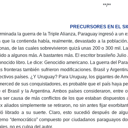
**/**
PRECURSORES EN EL SI
erminada la guerra de la Triple Alianza, Paraguay ingresó a un 
s que la contienda había, realmente, devastado a la població
onas, de las cuales sobrevivieron quizá unas 200 o 300 mil. La
uido a algunos más. A bastantes más. El escritor brasileño Juli
onocido libro. Le dice: Genocidio americano. La guerra del Par
as fronteras también sufrieron modificaciones. Brasil y Argenti
ectivos países. ¿Y Uruguay? Para Uruguay, los gigantes de Am
 merced de sus conquistadores, es probable que el país haya pe
e el Brasil y la Argentina. Ambos países consideraron, entre 
a ser causa de más conflictos de los que estaban dispuestos
ex aliados simplemente se retiraron, no sin antes fijar exorbitan
ó librado a su suerte. Claro, esto sucedió después de algu
erno “democrático” compuesto por ciudadanos paraguayos do
ales, no es culpa del autor.