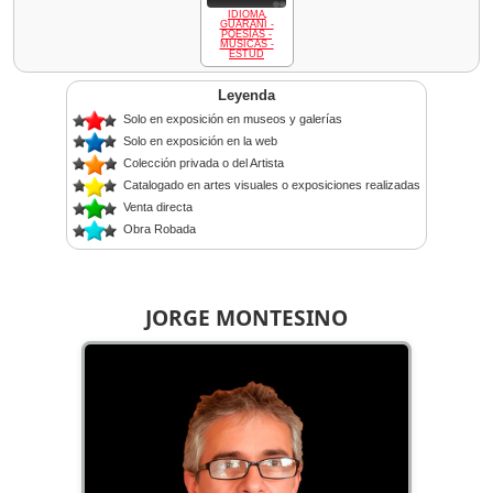
IDIOMA
GUARANÍ -
POESÍAS -
MÚSICAS -
ESTUD
Leyenda
Solo en exposición en museos y galerías
Solo en exposición en la web
Colección privada o del Artista
Catalogado en artes visuales o exposiciones realizadas
Venta directa
Obra Robada
JORGE MONTESINO