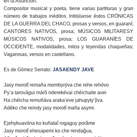
en la Asunción.
Compositor musical y poeta, tiene varias partituras y gran
número de trabajos inéditos. Intitúlanse éstos CRÓNICAS
DE LA GUERRA DEL CHACO, prosas y versos, en guaraní;
CANTORES NATIVOS, prosa; MÚSICOS MILITARESY
MÚSICOS NATIVOS, prosa; LOS GUARANÍES DE
OCCIDENTE, modalidades, mitos y leyendas chaqueñas;
Vagarosas, versos en castellano.
Es de Gómez Serrato:
JASAENDY JAVE
Jasy morotî remaña mombyrýva che rehe rehóvo
Py’a tarovágui márô nderekévai chéichaite avei
Ha chéicha remuñáva araka’eve jahupyty’ŷva.
Adéko che reindy jasy morotî maña asymi.
Ejehykuavóna ko kuñataî rogaguy porâme
Jasy morotî ehesapemi ko che rendaĝua,