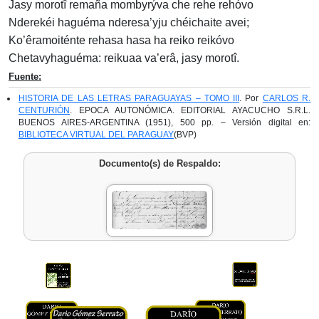
Jasy morotî remaña mombyrýva che rehe rehóvo
Nderekéi haguéma nderesa’yju chéichaite avei;
Ko’êramoiténte rehasa hasa ha reiko reikóvo
Chetavyhaguéma: reikuaa va’erâ, jasy morotî.
Fuente:
HISTORIA DE LAS LETRAS PARAGUAYAS – TOMO III
. Por
CARLOS R.
CENTURIÓN
. EPOCA AUTONÓMICA. EDITORIAL AYACUCHO S.R.L.
BUENOS AIRES-ARGENTINA (1951), 500 pp. – Versión digital en:
BIBLIOTECA VIRTUAL DEL PARAGUAY
(BVP)
Documento(s) de Respaldo: