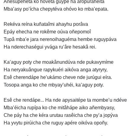
Añesûpehêta ko hovetâ guýpe ha aropurahéita
Mba’asy po’ícha chepytéva ohóvo ko mba’epata.
Rekéva reína kuñataîmi ahayhu porâva
Epáy ehecha ne rokême oúva oñepomoî
Tupâ mba’e jara nerenoihaguéma hembe ruguypáva
Ha nderechaségui yvága ru’âre hesakâ rei.
Ka’aguy poty che moakânundúva nde pukavymíme
Ha neryakuângue rapykuéri aikóva anga atyryry,
Esê cherendápe he’ukámo cheve nde jurúgui eíra.
Tosopa anga ko che mbyay’uhéi, ka’aguy poty.
Esê che rendápe... Ha nde apysaitépe ta mombe’u ndéve
Mba’éicha rupípa ko che mitâhápe aiko añembyasy,
Che páy ha che kéra urutau rasêicha che py’a jopýva
Ha yvytu pirúicha che ruguy apére oikóva opoñy.