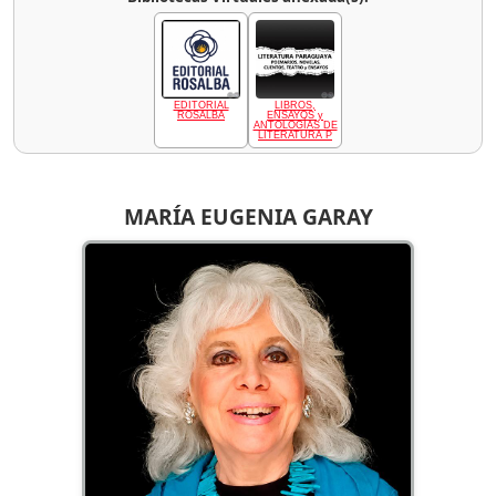
EDITORIAL
LIBROS,
ROSALBA
ENSAYOS y
ANTOLOGÍAS DE
LITERATURA P
MARÍA EUGENIA GARAY