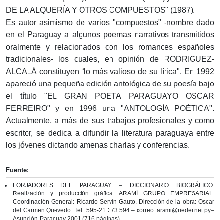
DE LA ALQUERÍA Y OTROS COMPUESTOS" (1987).
Es autor asimismo de varios "compuestos" -nombre dado
en el Paraguay a algunos poemas narrativos transmitidos
oralmente y relacionados con los romances españoles
tradicionales- los cuales, en opinión de RODRÍGUEZ-
ALCALÁ constituyen “lo más valioso de su lírica". En 1992
apareció una pequeña edición antológica de su poesía bajo
el título "EL GRAN POETA PARAGUAYO OSCAR
FERREIRO" y en 1996 una "ANTOLOGÍA POÉTICA".
Actualmente, a más de sus trabajos profesionales y como
escritor, se dedica a difundir la literatura paraguaya entre
los jóvenes dictando amenas charlas y conferencias.
Fuente:
FORJADORES DEL PARAGUAY – DICCIONARIO BIOGRÁFICO.
Realización y producción gráfica: ARAMÍ GRUPO EMPRESARIAL.
Coordinación General: Ricardo Servín Gauto. Dirección de la obra: Oscar
del Carmen Quevedo. Tel.: 595-21 373.594 – correo: arami@rieder.net.py–
Asunción-Paraguay 2001 (716 páginas)