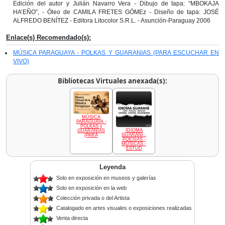
Edición del autor y Julián Navarro Vera - Dibujo de tapa: “MBOKAJA
HA’EÑO”, - Óleo de CAMILA FRETES GÓMEz - Diseño de tapa: JOSÉ
ALFREDO BENÍTEZ - Editora Litocolor S.R.L. - Asunción-Paraguay 2006
Enlace(s) Recomendado(s):
MÚSICA PARAGUAYA - POLKAS Y GUARANIAS (PARA ESCUCHAR EN
VIVO)
Bibliotecas Virtuales anexada(s):
MÚSICA
PARAGUAYA -
POLKAS y
IDIOMA
GUARANIAS
GUARANÍ -
(PARA
POESÍAS -
MÚSICAS -
ESTUD
Leyenda
Solo en exposición en museos y galerías
Solo en exposición en la web
Colección privada o del Artista
Catalogado en artes visuales o exposiciones realizadas
Venta directa