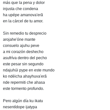
más que la pena y dolor
injusta che condena
ha upépe amanova'erã
en la cárcel de tu amor.
Sin remedio tu desprecio
arojahe'óne mante
consuelo ajuhu peve
a mi corazón deshecho
asufríva dentro del pecho
este pesar sin segundo
ndajuhúi pype en este mundo
ko ndéicha ahayhuva'erã
nde repermiti che ahasa
este tormento profundo.
Pero algún día ku ikatu
nesentídope ijatypa