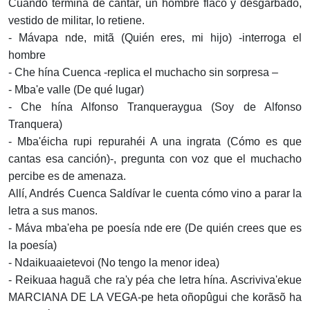
Cuando termina de cantar, un hombre flaco y desgarbado,
vestido de militar, lo retiene.
- Mávapa nde, mitã (Quién eres, mi hijo) -interroga el
hombre
- Che hína Cuenca -replica el muchacho sin sorpresa –
- Mba'e valle (De qué lugar)
- Che hína Alfonso Tranqueraygua (Soy de Alfonso
Tranquera)
- Mba'éicha rupi repurahéi A una ingrata (Cómo es que
cantas esa canción)-, pregunta con voz que el muchacho
percibe es de amenaza.
Allí, Andrés Cuenca Saldívar le cuenta cómo vino a parar la
letra a sus manos.
- Máva mba'eha pe poesía nde ere (De quién crees que es
la poesía)
- Ndaikuaaietevoi (No tengo la menor idea)
- Reikuaa haguã che ra'y péa che letra hína. Ascriviva'ekue
MARCIANA DE LA VEGA-pe heta oñopûgui che korãsõ ha