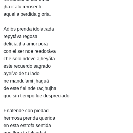
jha icatu rerosenti
aquella perdida gloria.
Adiós prenda idolatrada
repytáva regosa
delicia jha amor porä
con el ser nde readoráva
che solo ndeve ajheyáta
este recuerdo sagrado
ayeívo de tu lado
ne mandu'ami jhaguä
de este fiel nde racjhujha
que sin tiempo fue despreciado.
Eñatende con piedad
hermosa prenda querida
en esta estrofa sentida
que llora tu falsedad