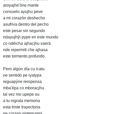
aroyajhe'óne mante
consuelo ayujhu peve
a mi corazón deshecho
asufriva dentro del pecho
este pesar sin segundo
ndayujhýi pype en este mundo
co ndéicha ajhacjhu vaerä
nde repermiti che ajhasa
este tormento profundo.
Pero algún día cu icatu
ne sentido pe iyatypa
reguapýne reropensa
mba'épa co mboracjhu
tal vez mo upepe ou
a tu ingrata memoria
esta triste trayectoria
ne corasö ointerrumpi