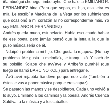
iñambuégui chehegui imborayhu. Che ha'e la EMILIANO R.
FERNÁNDEZ hína (Para que sepas, mi hijo, esa letra es
mía. Le escribí a Marciana de la Vega por los sufrimientos
que ocasionó a mi corazón al no corresponderme más. Yo
soy EMILIANO R. FERNÁNDEZ)
Andrés queda mudo, estupefacto. Había escuchado hablar
de ese poeta, pero jamás pensó que la letra a la que le
puso música sería de él.
- Ndaipóri problema mi hijo. Che gusta la rejapóva (No hay
problema. Me gusta tu melodía)-, le tranquilizó. Y sacó de
su bolsillo Ko'ape che avy'ave y Arribeño purahéi (que
luego se llamó BARCINO KOLI) para entregarle.
- Ãvã avei rejapóta ñandéve porque nde vale (También a
éstos le vas a poner música porque eres capaz).
Se pasaron las manos y se despidieron. Cada uno volvió a
lo suyo. Emiliano a los caminos y la poesía. Andrés Cuenca
Saldívar a la música y a los caballos.