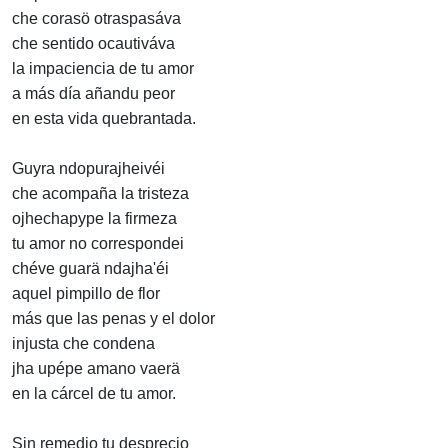
che corasö otraspasáva
che sentido ocautiváva
la impaciencia de tu amor
a más día añandu peor
en esta vida quebrantada.
Guyra ndopurajheivéi
che acompaña la tristeza
ojhechapype la firmeza
tu amor no correspondei
chéve guarä ndajha'éi
aquel pimpillo de flor
más que las penas y el dolor
injusta che condena
jha upépe amano vaerä
en la cárcel de tu amor.
Sin remedio tu desprecio