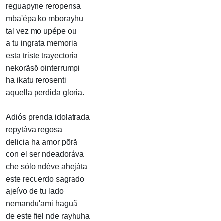
reguapyne reropensa
mba'épa ko mborayhu
tal vez mo upépe ou
a tu ingrata memoria
esta triste trayectoria
nekorãsõ ointerrumpi
ha ikatu rerosenti
aquella perdida gloria.
Adiós prenda idolatrada
repytáva regosa
delicia ha amor põrã
con el ser ndeadoráva
che sólo ndéve ahejáta
este recuerdo sagrado
ajeívo de tu lado
nemandu'ami haguã
de este fiel nde rayhuha