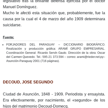
legislativo tras la brillante defensa ejercida por el doctor
Manuel Domínguez.
Mucho le afectó esta situación que, probablemente, fue la
causa por la cual el 4 de marzo del año 1909 determinara
suicidarse.
Fuente:
FORJADORES DEL PARAGUAY – DICCIONARIO BIOGRÁFICO.
Realización y producción gráfica: ARAMÍ GRUPO EMPRESARIAL.
Coordinación General: Ricardo Servín Gauto. Dirección de la obra: Oscar
del Carmen Quevedo. Tel.: 595-21 373.594 – correo: arami@rieder.net.py–
Asunción-Paraguay 2001 (716 páginas).
DECOUD, JOSE SEGUNDO
Ciudad de Asunción, 1848 - 1909. Periodista y ensayista.
Era efectivamente, por nacimiento, el «segundo» de los
hijos del matrimonio Decoud-Domecq.