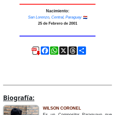
Nacimiento:
San Lorenzo
,
Central
,
Paraguay
25 de Febrero de 2001
Facebook
WhatsApp
X
Threads
Compartir
Biografía:
WILSON CORONEL
Es un Compositor Paraguayo que