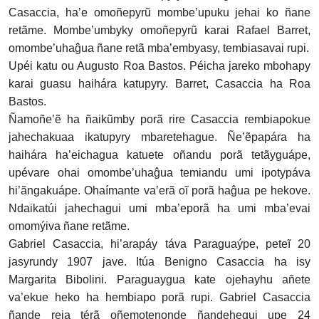
Casaccia, ha’e omoñepyrũ mombe’upuku jehai ko ñane
retãme. Mombe’umbyky omoñepyrũ karai Rafael Barret,
omombe’uhaĝua ñane retã mba’embyasy, tembiasavai rupi.
Upéi katu ou Augusto Roa Bastos. Péicha jareko mbohapy
karai guasu haihára katupyry. Barret, Casaccia ha Roa
Bastos.
Ñamoñe’ẽ ha ñaikũmby porã rire Casaccia rembiapokue
jahechakuaa ikatupyry mbaretehague. Ñe’ẽpapára ha
haihára ha’eichagua katuete oñandu porã tetãyguápe,
upévare ohai omombe’uhaĝua temiandu umi ipotypáva
hi’ãngakuápe. Ohaímante va’erã oĩ porã haĝua pe hekove.
Ndaikatúi jahechagui umi mba’eporã ha umi mba’evai
omomýiva ñane retãme.
Gabriel Casaccia, hi’arapáy táva Paraguaýpe, peteĩ 20
jasyrundy 1907 jave. Itúa Benigno Casaccia ha isy
Margarita Bibolini. Paraguaygua kate ojehayhu añete
va’ekue heko ha hembiapo porã rupi. Gabriel Casaccia
ñande reja térã oñemotenonde ñandehegui upe 24