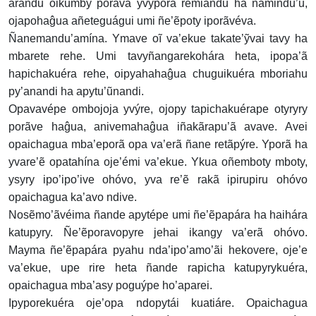
arandu oikũmby porãva yvypóra remiandu ha ñamindu’u,
ojapohaĝua añeteguágui umi ñe’ẽpoty iporãvéva.
Ñanemandu’amína. Ymave oĩ va’ekue takate’ỹvai tavy ha
mbarete rehe. Umi tavyñangarekohára heta, ipopa’ã
hapichakuéra rehe, oipyahahaĝua chuguikuéra mboriahu
py’anandi ha apytu’ũnandi.
Opavavépe ombojoja yvýre, ojopy tapichakuérape otyryry
porãve haĝua, anivemahaĝua iñakãrapu’ã avave. Avei
opaichagua mba’eporã opa va’erã ñane retãpýre. Yporã ha
yvare’ẽ opatahína oje’émi va’ekue. Ykua oñemboty mboty,
ysyry ipo’ipo’ive ohóvo, yva re’ẽ rakã ipirupiru ohóvo
opaichagua ka’avo ndive.
Nosẽmo’ãvéima ñande apytépe umi ñe’ẽpapára ha haihára
katupyry. Ñe’ẽporavopyre jehai ikangy va’erã ohóvo.
Mayma ñe’ẽpapára pyahu nda’ipo’amo’ãi hekovere, oje’e
va’ekue, upe rire heta ñande rapicha katupyrykuéra,
opaichagua mba’asy poguýpe ho’aparei.
Ipyporekuéra oje’opa ndopytái kuatiáre. Opaichagua