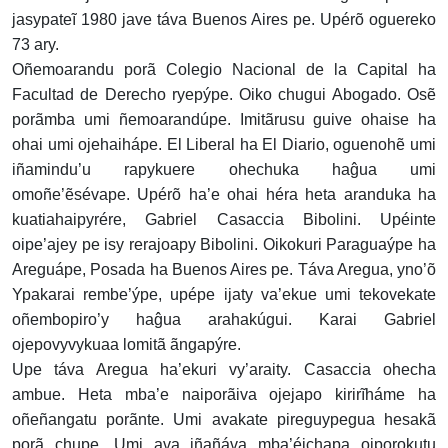
jasypateĩ 1980 jave táva Buenos Aires pe. Upérõ oguereko
73 ary.
Oñemoarandu porã Colegio Nacional de la Capital ha
Facultad de Derecho ryepýpe. Oiko chugui Abogado. Osẽ
porãmba umi ñemoarandúpe. Imitãrusu guive ohaise ha
ohai umi ojehaihápe. El Liberal ha El Diario, oguenohẽ umi
iñamindu’u rapykuere ohechuka haĝua umi
omoñe’ẽsévape. Upérõ ha’e ohai héra heta aranduka ha
kuatiahaipyrére, Gabriel Casaccia Bibolini. Upéinte
oipe’ajey pe isy rerajoapy Bibolini. Oikokuri Paraguaýpe ha
Areguápe, Posada ha Buenos Aires pe. Táva Aregua, yno’õ
Ypakarai rembe’ýpe, upépe ijaty va’ekue umi tekovekate
oñembopiro’y haĝua arahakúgui. Karai Gabriel
ojepovyvykuaa lomitã ãngapýre.
Upe táva Aregua ha’ekuri vy’araity. Casaccia ohecha
ambue. Heta mba’e naiporãiva ojejapo kirirĩháme ha
oñeñangatu porãnte. Umi avakate pireguypegua hesakã
porã chupe. Umi ava iñañáva mba’éichapa oiporokutu