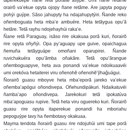
taperekuépe ñane retã porãite asýpe. Umi ñane retãme
orairõ va’ekue opyta ojopy ñane retãme. Are japyta poguy
pohýi guýpe. Sãso jahupyty ha ndajahupytýiri. Ñande reko
oñemboguata heta mba’e ambuére. Heta tetãygua opu’ã
hetãre. Tetã rayhu ndojehayhúi raka’e.
Ñane retã Paraguay, isãso rire okakuaa porã kuri, ñorairõ
rire opyta oñyñýi. Opa py’aguapy upe guive, opaichagua
ñemuña tetãyguápe omoñani oparupirei. Ñande
ruvichakuéra opu’ãmba oñakãre. Tetã opu’ãrangue
oñemboguapyve, heta ava ponandi va’ekue ndoikuaavéi
umi orekóva hetaiterei viru oñenohẽ oñenohẽ’ỹhaĝuágui.
Ñorairõ guasu mboyve heta mba’eporã jareko va’ekue
oñemba’apógui oñondivepa. Oñehundipákuri. Ndaikatuvéi
ñamba’apo oñondivepa. Jarekokuri tetã ipokatúva
mba’apoguasu rupive. Tetã heta viru oguereko kuri. Ñorairõ
guasu rire opyta itaperekue ponandi ha mboriahu
pepoguýpe tavy ha ñembotavy okakuaa.
Mayma tendota ñorairõ guasu rire ndojuhúi umi tape porã