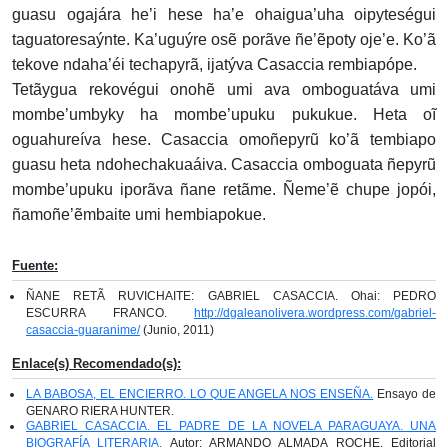
guasu ogajára he’i hese ha’e ohaigua’uha oipyteségui
taguatoresaýnte. Ka’uguýre osẽ porãve ñe’ẽpoty oje’e. Ko’ã
tekove ndaha’éi techapyrã, ijatýva Casaccia rembiapópe.
Tetãygua rekovégui onohẽ umi ava omboguatáva umi
mombe’umbyky ha mombe’upuku pukukue. Heta oĩ
oguahureíva hese. Casaccia omoñepyrũ ko’ã tembiapo
guasu heta ndohechakuaáiva. Casaccia omboguata ñepyrũ
mombe’upuku iporãva ñane retãme. Ñeme’ẽ chupe jopói,
ñamoñe’ẽmbaite umi hembiapokue.
Fuente:
ÑANE RETÃ RUVICHAITE: GABRIEL CASACCIA. Ohai: PEDRO
ESCURRA FRANCO.
http://dgaleanolivera.wordpress.com/gabriel-
casaccia-guaranime/
(Junio, 2011)
Enlace(s) Recomendado(s):
LA BABOSA, EL ENCIERRO. LO QUE ANGELA NOS ENSEÑA.
Ensayo de
GENARO RIERA HUNTER.
GABRIEL CASACCIA. EL PADRE DE LA NOVELA PARAGUAYA. UNA
BIOGRAFÍA LITERARIA.
Autor: ARMANDO ALMADA ROCHE. Editorial