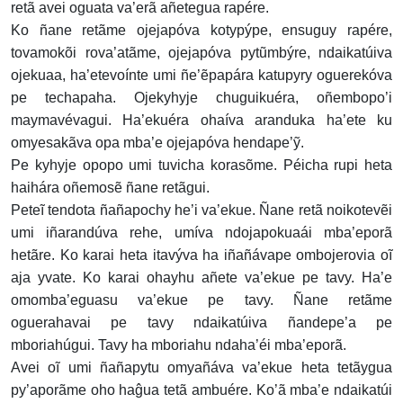
retã avei oguata va’erã añetegua rapére.
Ko ñane retãme ojejapóva kotypýpe, ensuguy rapére,
tovamokõi rova’atãme, ojejapóva pytũmbýre, ndaikatúiva
ojekuaa, ha’etevoínte umi ñe’ẽpapára katupyry oguerekóva
pe techapaha. Ojekyhyje chuguikuéra, oñembopo’i
maymavévagui. Ha’ekuéra ohaíva aranduka ha’ete ku
omyesakãva opa mba’e ojejapóva hendape’ỹ.
Pe kyhyje opopo umi tuvicha korasõme. Péicha rupi heta
haihára oñemosẽ ñane retãgui.
Peteĩ tendota ñañapochy he’i va’ekue. Ñane retã noikotevẽi
umi iñarandúva rehe, umíva ndojapokuaái mba’eporã
hetãre. Ko karai heta itavýva ha iñañávape ombojerovia oĩ
aja yvate. Ko karai ohayhu añete va’ekue pe tavy. Ha’e
omomba’eguasu va’ekue pe tavy. Ñane retãme
oguerahavai pe tavy ndaikatúiva ñandepe’a pe
mboriahúgui. Tavy ha mboriahu ndaha’éi mba’eporã.
Avei oĩ umi ñañapytu omyañáva va’ekue heta tetãygua
py’aporãme oho haĝua tetã ambuére. Ko’ã mba’e ndaikatúi