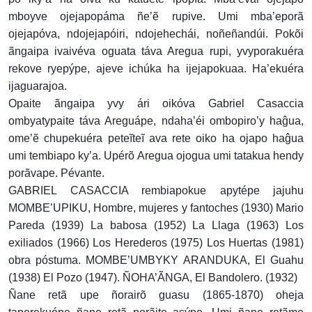
mboyve ojejapopáma ñe’ẽ rupive. Umi mba’eporã
ojejapóva, ndojejapóiri, ndojehechái, noñeñandúi. Pokõi
ãngaipa ivaivéva oguata táva Aregua rupi, yvyporakuéra
rekove ryepýpe, ajeve ichúka ha ijejapokuaa. Ha’ekuéra
ijaguarajoa.
Opaite ãngaipa yvy ári oikóva Gabriel Casaccia
ombyatypaite táva Areguápe, ndaha’éi ombopiro’y haĝua,
ome’ẽ chupekuéra peteĩteĩ ava rete oiko ha ojapo haĝua
umi tembiapo ky’a. Upérõ Aregua ojogua umi tatakua hendy
porãvape. Pévante.
GABRIEL CASACCIA rembiapokue apytépe jajuhu
MOMBE’UPIKU, Hombre, mujeres y fantoches (1930) Mario
Pareda (1939) La babosa (1952) La Llaga (1963) Los
exiliados (1966) Los Herederos (1975) Los Huertas (1981)
obra póstuma. MOMBE’UMBYKY ARANDUKA, El Guahu
(1938) El Pozo (1947). ÑOHA’ÃNGA, El Bandolero. (1932)
Ñane retã upe ñorairõ guasu (1865-1870) oheja