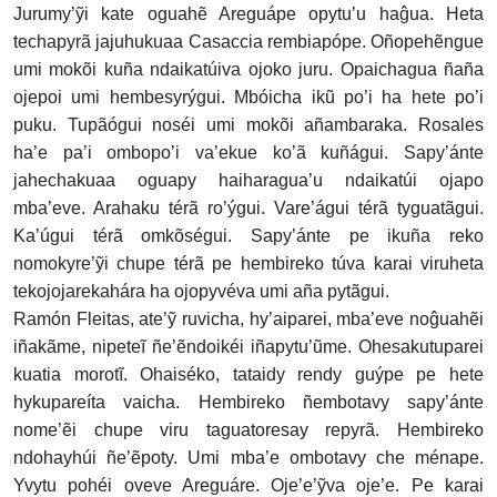
Jurumy’ỹi kate oguahẽ Areguápe opytu’u haĝua. Heta
techapyrã jajuhukuaa Casaccia rembiapópe. Oñopehẽngue
umi mokõi kuña ndaikatúiva ojoko juru. Opaichagua ñaña
ojepoi umi hembesyrýgui. Mbóicha ikũ po’i ha hete po’i
puku. Tupãógui noséi umi mokõi añambaraka. Rosales
ha’e pa’i ombopo’i va’ekue ko’ã kuñágui. Sapy’ánte
jahechakuaa oguapy haiharagua’u ndaikatúi ojapo
mba’eve. Arahaku térã ro’ýgui. Vare’águi térã tyguatãgui.
Ka’úgui térã omkõségui. Sapy’ánte pe ikuña reko
nomokyre’ỹi chupe térã pe hembireko túva karai viruheta
tekojojarekahára ha ojopyvéva umi aña pytãgui.
Ramón Fleitas, ate’ỹ ruvicha, hy’aiparei, mba’eve noĝuahẽi
iñakãme, nipeteĩ ñe’ẽndoikéi iñapytu’ũme. Ohesakutuparei
kuatia morotĩ. Ohaiséko, tataidy rendy guýpe pe hete
hykupareíta vaicha. Hembireko ñembotavy sapy’ánte
nome’ẽi chupe viru taguatoresay repyrã. Hembireko
ndohayhúi ñe’ẽpoty. Umi mba’e ombotavy che ménape.
Yvytu pohéi oveve Areguáre. Oje’e’ỹva oje’e. Pe karai