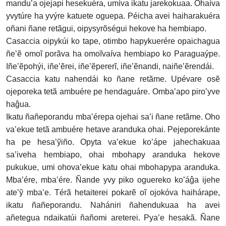
mandu’a ojejapi hesekuéra, umíva ikatu jarekokuaa. Ohaíva
yvytúre ha yvýre katuete oguepa. Péicha avei haiharakuéra
oñani ñane retãgui, oipysyrõségui hekove ha hembiapo.
Casaccia oipykúi ko tape, otimbo hapykuerére opaichagua
ñe’ẽ omoĩ porãva ha omoĩvaíva hembiapo ko Paraguaýpe.
Iñe’ẽpohýi, iñe’ẽrei, iñe’ẽpererĩ, iñe’ẽnandi, naiñe’ẽrendái.
Casaccia katu nahendái ko ñane retãme. Upévare osẽ
ojeporeka tetã ambuére pe hendaguáre. Omba’apo piro’yve
haĝua.
Ikatu ñañeporandu mba’érepa ojehai sa’i ñane retãme. Oho
va’ekue tetã ambuére hetave aranduka ohai. Pejeporekánte
ha pe hesa’ỹiño. Opyta va’ekue ko’ápe jahechakuaa
sa’iveha hembiapo, ohai mbohapy aranduka hekove
pukukue, umi ohova’ekue katu ohai mbohapypa aranduka.
Mba’ére, mba’ére. Ñande yvy piko oguereko ko’áĝa ijehe
ate’ỹ mba’e. Térã hetaiterei pokarẽ oĩ ojokóva haihárape,
ikatu ñañeporandu. Nahániri ñahendukuaa ha avei
añetegua ndaikatúi ñañomi areterei. Pya’e hesakã. Ñane