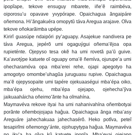
ipopĩape, tekove ensuguy mbarete, iñe’ẽ raimbéva,
oiporosu’u opavave yvypórape. Opaichagua ãngaipáre
oñemona. Hi’ãngakuéra omopytũ táva Aregua arajave. Oĩva
tekove oñokarãimba upépe.
Kirirĩ guasúpe ndaipóri py’aguapy. Asajekue nandivera pe
táva Aregua, jepérõ umi ogaguýgui oñema’ẽjoa opa
rupieténte. Ojepyso tesa okẽ ha umi rovetã pa’ũ guive.
Ka’avotýpe katuete oĩ oguapy oma’ẽ ñemíva, ojurupe’a umi
ohecharamóva opa mba’erei rehe, ojapi apegotyo ha
amogotyo omombe’uhagũa juruguasu rupive. Opaichagua
ma’ẽ ojepysopaite umi tapére ojekuaaségui mba’épa oiko,
mba’épa ojehu, mba’épa ojejapo, ojehecha’ỹva
jaikuaaháicha oñeimo’ãnte ha oĩmahína.
Maymavéva rekove ityai ha umi nahanivahína oñembotyai
porãnte oñembojojapa haĝua. Opaichagua ãnga mba’asy
Areguáre jahechakuaa jahechasérõ. Heko potĩva, peteĩ
tesapirĩmi oñemongy’ánte, ojohupytypa haĝua. Maymavéva
po iky’a ha oĩva kũ katuete ipopĩa. Mba’evai ojejapo