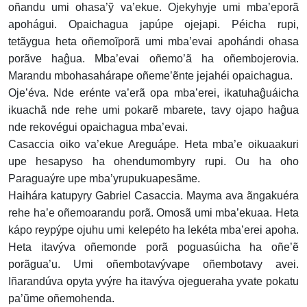
oñandu umi ohasa’ỹ va’ekue. Ojekyhyje umi mba’eporã
apohágui. Opaichagua japúpe ojejapi. Péicha rupi,
tetãygua heta oñemoĩporã umi mba’evai apohándi ohasa
porãve haĝua. Mba’evai oñemo’ã ha oñembojerovia.
Marandu mbohasahárape oñeme’ẽnte jejahéi opaichagua.
Oje’éva. Nde erénte va’erã opa mba’erei, ikatuhaĝuáicha
ikuachã nde rehe umi pokarẽ mbarete, tavy ojapo haĝua
nde rekovégui opaichagua mba’evai.
Casaccia oiko va’ekue Areguápe. Heta mba’e oikuaakuri
upe hesapyso ha ohendumombyry rupi. Ou ha oho
Paraguaýre upe mba’yrupukuapesãme.
Haihára katupyry Gabriel Casaccia. Mayma ava ãngakuéra
rehe ha’e oñemoarandu porã. Omosã umi mba’ekuaa. Heta
kápo reypýpe ojuhu umi kelepéto ha lekéta mba’erei apoha.
Heta itavýva oñemonde porã poguasúicha ha oñe’ẽ
porãgua’u. Umi oñembotavývape oñembotavy avei.
Iñarandúva opyta yvýre ha itavýva ojegueraha yvate pokatu
pa’ũme oñemohenda.