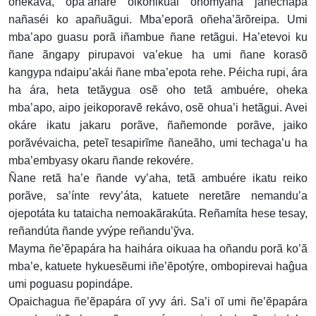
ohekáva, opa’ãháre oikohikuái oñomyaña jahechápa
nañaséi ko apañuãgui. Mba’eporã oñeha’ãrõreipa. Umi
mba’apo guasu porã iñambue ñane retãgui. Ha’etevoi ku
ñane ãngapy pirupavoi va’ekue ha umi ñane korasõ
kangypa ndaipu’akái ñane mba’epota rehe. Péicha rupi, ára
ha ára, heta tetãygua osẽ oho tetã ambuére, oheka
mba’apo, aipo jeikoporavẽ rekávo, osẽ ohua’i hetãgui. Avei
okáre ikatu jakaru porãve, ñañemonde porãve, jaiko
porãvévaicha, peteĩ tesapirĩme ñaneãho, umi techaga’u ha
mba’embyasy okaru ñande rekovére.
Ñane retã ha’e ñande vy’aha, tetã ambuére ikatu reiko
porãve, sa’ínte revy’áta, katuete neretãre nemandu’a
ojepotáta ku tataicha nemoakãrakúta. Reñamíta hese tesay,
reñandúta ñande yvýpe reñandu’ỹva.
Mayma ñe’ẽpapára ha haihára oikuaa ha oñandu porã ko’ã
mba’e, katuete hykuesẽumi iñe’ẽpotýre, ombopirevai haĝua
umi poguasu popindápe.
Opaichagua ñe’ẽpapára oĩ yvy ári. Sa’i oĩ umi ñe’ẽpapára