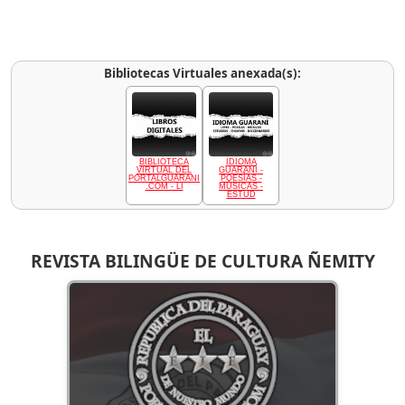
Bibliotecas Virtuales anexada(s):
BIBLIOTECA
IDIOMA
VIRTUAL DEL
GUARANÍ -
PORTALGUARANI
POESÍAS -
.COM - LI
MÚSICAS -
ESTUD
REVISTA BILINGÜE DE CULTURA ÑEMITY