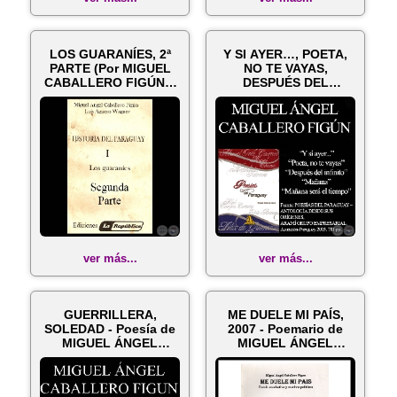
LOS GUARANÍES, 2ª
Y SI AYER…, POETA,
PARTE (Por MIGUEL
NO TE VAYAS,
CABALLERO FIGÚN y
DESPUÉS DEL
LUIS AGÜERO...
INFINITO, MAÑANA y
MA...
ver más...
ver más...
GUERRILLERA,
ME DUELE MI PAÍS,
SOLEDAD - Poesía de
2007 - Poemario de
MIGUEL ÁNGEL
MIGUEL ÁNGEL
CABALLERO FIGÚN
CABALLERO FIGUN