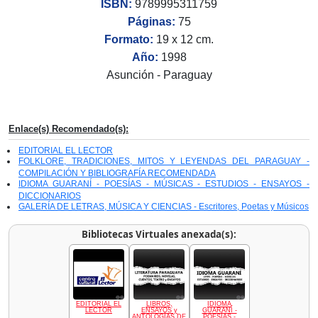
ISBN:
9789995311759
Páginas:
75
Formato:
19 x 12 cm.
Año:
1998
Asunción - Paraguay
Enlace(s) Recomendado(s):
EDITORIAL EL LECTOR
FOLKLORE, TRADICIONES, MITOS Y LEYENDAS DEL PARAGUAY -
COMPILACIÓN Y BIBLIOGRAFÍA RECOMENDADA
IDIOMA GUARANÍ - POESÍAS - MÚSICAS - ESTUDIOS - ENSAYOS -
DICCIONARIOS
GALERÍA DE LETRAS, MÚSICA Y CIENCIAS - Escritores, Poetas y Músicos
Bibliotecas Virtuales anexada(s):
EDITORIAL EL
LIBROS,
IDIOMA
LECTOR
ENSAYOS y
GUARANÍ -
ANTOLOGÍAS DE
POESÍAS -