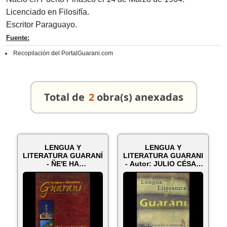
Licenciado en Filosifía.
Escritor Paraguayo.
Fuente:
Recopilación del PortalGuarani.com
Total de
2
obra(s) anexadas
LENGUA Y
LENGUA Y
LITERATURA GUARANÍ
LITERATURA GUARANI
- ÑE'E HA
- Autor: JULIO CÉSAR
ÑE'EPORÂHAIPYRE
DUARTE RÍOS - Añ...
GUARANI - A...