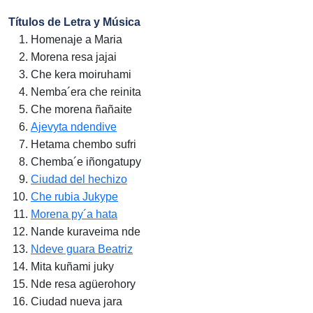
Títulos de Letra y Música
Homenaje a Maria
Morena resa jajai
Che kera moiruhami
Nemba´era che reinita
Che morena ñañaite
Ajevyta ndendive
Hetama chembo sufri
Chemba´e iñongatupy
Ciudad del hechizo
Che rubia Jukype
Morena py´a hata
Nande kuraveima nde
Ndeve guara Beatriz
Mita kuñami juky
Nde resa agüerohory
Ciudad nueva jara