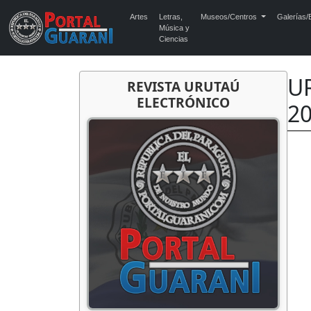
Artes
Letras,
Museos/Centros
Galerías/E
Música y
Ciencias
U
REVISTA URUTAÚ
ELECTRÓNICO
2