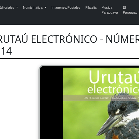
ditoriales
Numismática
Imágenes/Postales
Filatelia
Música
El
Paraguaya
Paraguay
RUTAÚ ELECTRÓNICO - NÚMERO
014