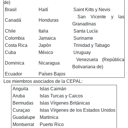
de)
Brasil
Haití
Saint Kitts y Nevis
San Vicente y las
Canadá
Honduras
Granadinas
Chile
Italia
Santa Lucía
Colombia
Jamaica
Suriname
Costa Rica
Japón
Trinidad y Tabago
Cuba
México
Uruguay
Venezuela (República
Dominica
Nicaragua
Bolivariana de)
Ecuador
Países Bajos
Los miembros asociados de la CEPAL:
Anguila
Islas Caimán
Aruba
Islas Turcas y Caicos
Bermudas
Islas Vírgenes Británicas
Curaçao
Islas Vírgenes de los Estados Unidos
Guadalupe
Martinica
Montserrat
Puerto Rico