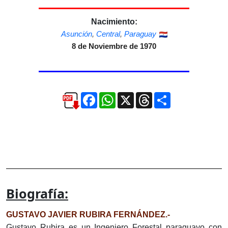
Nacimiento:
Asunción
,
Central
,
Paraguay
8 de Noviembre de 1970
Facebook
WhatsApp
X
Threads
Compartir
Biografía:
GUSTAVO JAVIER RUBIRA FERNÁNDEZ.-
Gustavo Rubira es un Ingeniero Forestal paraguayo con