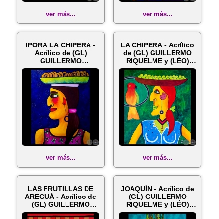
ver más...
ver más...
IPORA LA CHIPERA -
LA CHIPERA - Acrílico
Acrílico de (GL)
de (GL) GUILLERMO
GUILLERMO
RIQUELME y (LÉO)
RIQUELME y (LÉO)
ELÉONORE...
EL...
ver más...
ver más...
LAS FRUTILLAS DE
JOAQUÍN - Acrílico de
AREGUÁ - Acrílico de
(GL) GUILLERMO
(GL) GUILLERMO
RIQUELME y (LÉO)
RIQUELME y (...
ELÉONORE GU...