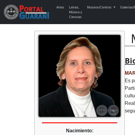
Artes
Letras,
Museos/Centros
Galerías/E
Música y
Ciencias
Bi
MAR
Es p
Part
cult
Real
segu
Nacimiento: