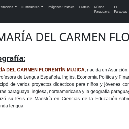
ditoriales
Numismática
Imágenes/Postales
Filatelia
Música
El
Paraguaya
Paraguay
MARÍA DEL CARMEN FLO
ografía:
ÍA DEL CARMEN FLORENTÍN MUJICA
, nacida en Asunción.
rofesora de Lengua Española, Inglés, Economía Política y Fina
icipó de varios proyectos didácticos para niños y jóvenes co
uras paraguaya, inglesa, norteamericana y la geografía paraguay
izó su tésis de Maestría en Ciencias de la Educación sob
nda lengua.