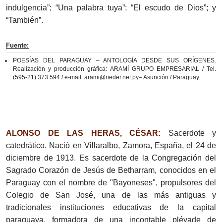
indulgencia”; “Una palabra tuya”; “El escudo de Dios”; y
“También”.
Fuente:
POESÍAS DEL PARAGUAY – ANTOLOGÍA DESDE SUS ORÍGENES.
Realización y producción gráfica: ARAMÍ GRUPO EMPRESARIAL / Tel.
(595-21) 373.594 / e-mail: arami@rieder.net.py– Asunción / Paraguay.
ALONSO DE LAS HERAS, CÉSAR:
Sacerdote y
catedrático. Nació en Villaralbo, Zamora, España, el 24 de
diciembre de 1913. Es sacerdote de la Congregación del
Sagrado Corazón de Jesús de Betharram, conocidos en el
Paraguay con el nombre de "Bayoneses", propulsores del
Colegio de San José, una de las más antiguas y
tradicionales instituciones educativas de la capital
paraguaya, formadora de una incontable pléyade de