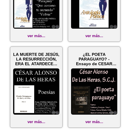
ver más...
ver más...
LA MUERTE DE JESÚS,
¿EL POETA
LA RESURRECCIÓN,
PARAGUAYO? -
ERA EL ATARDECER,
Ensayo de CESAR
¡AMAR, A T...
ALONSO DE LAS
HERAS, S.C....
ver más...
ver más...